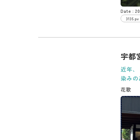
20
3135 pv
宇都
近年、
染みの
花歌