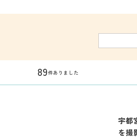
89
件ありました
宇都
を撮