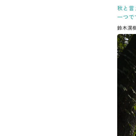
秋と言
一つで
鈴木滉