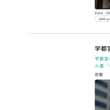
20
4640 pv
宇都
宇都宮
ル蓋「
花歌