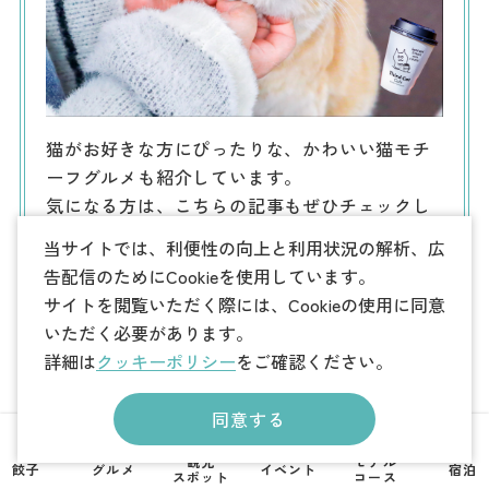
猫がお好きな方にぴったりな、かわいい猫モチ
ーフグルメも紹介しています。
気になる方は、こちらの記事もぜひチェックし
てみてください。
当サイトでは、利便性の向上と利用状況の解析、広
告配信のためにCookieを使用しています。
かわいい猫モチーフグルメ
サイトを閲覧いただく際には、Cookieの使用に同意
を見る
いただく必要があります。
詳細は
クッキーポリシー
をご確認ください。
同意する
まとめ
観光
モデル
餃子
グルメ
イベント
宿泊
スポット
コース