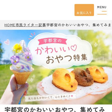
MENU
お気に入り
HOME
市民ライター記事
宇都宮のかわいいおやつ、集めてみま
観光案内
特集
餃子
グルメ
観光
スポット
イベント
モデル
コース
宿泊
アクセス
ピックアップ
はじめての宇都宮
宇都宮市民ライター
宇都宮のかわいいおやつ、集めてみ