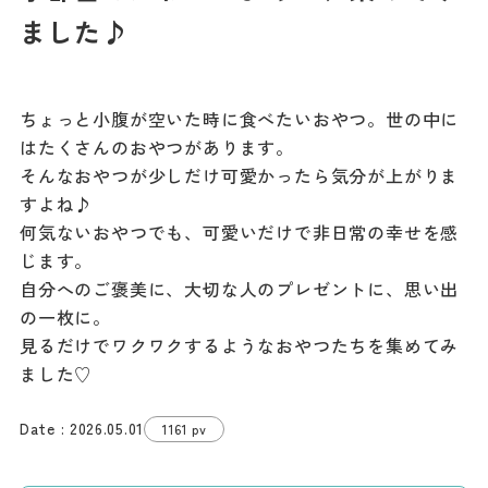
記事
ました♪
市民がおすすめ！餃
子店
お得なチケット
ちょっと小腹が空いた時に食べたいおやつ。世の中に
はたくさんのおやつがあります。
撮影支援・
そんなおやつが少しだけ可愛かったら気分が上がりま
MICE
すよね♪
何気ないおやつでも、可愛いだけで非日常の幸せを感
フィルムコミ
じます。
ッション
自分へのご褒美に、大切な人のプレゼントに、思い出
の一枚に。
MICE
見るだけでワクワクするようなおやつたちを集めてみ
ました♡
Languag
フォトダウン
2026.05.01
1161 pv
ロード
e
パンフレット