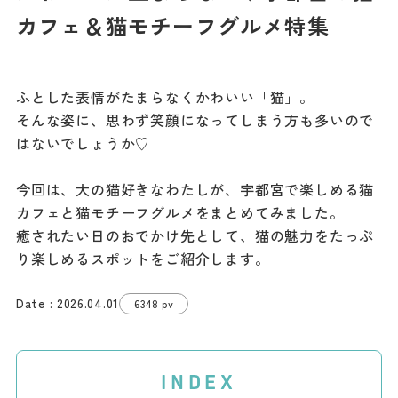
記事
カフェ＆猫モチーフグルメ特集
市民がおすすめ！餃
子店
お得なチケット
ふとした表情がたまらなくかわいい「猫」。
そんな姿に、思わず笑顔になってしまう方も多いので
撮影支援・
はないでしょうか♡
MICE
今回は、大の猫好きなわたしが、宇都宮で楽しめる猫
フィルムコミ
カフェと猫モチーフグルメをまとめてみました。
ッション
癒されたい日のおでかけ先として、猫の魅力をたっぷ
り楽しめるスポットをご紹介します。
MICE
2026.04.01
6348 pv
Languag
フォトダウン
ロード
e
INDEX
パンフレット