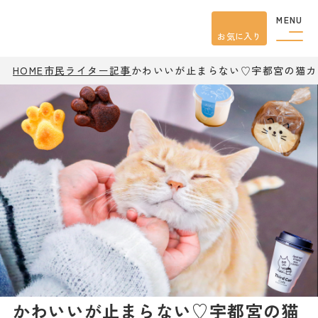
MENU
お気に入り
HOME
市民ライター記事
かわいいが止まらない♡宇都宮の猫カ
観光案内
特集
餃子
グルメ
観光
スポット
イベント
モデル
コース
宿泊
アクセス
ピックアップ
はじめての宇都宮
宇都宮市民ライター
かわいいが止まらない♡宇都宮の猫