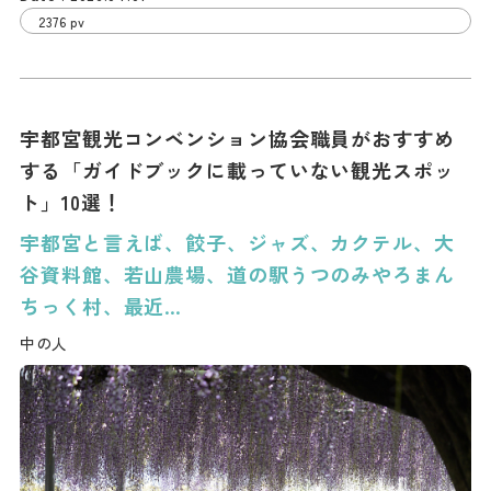
2376 pv
宇都宮観光コンベンション協会職員がおすすめ
する「ガイドブックに載っていない観光スポッ
ト」10選！
宇都宮と言えば、餃子、ジャズ、カクテル、大
谷資料館、若山農場、道の駅うつのみやろまん
ちっく村、最近…
中の人