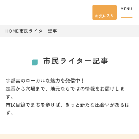
MENU
お気に入り
HOME
市民ライター記事
観光案内
特集
餃子
グルメ
市民ライター記事
観光
スポット
イベント
モデル
コース
宇都宮のローカルな魅力を発信中！
宿泊
定番から穴場まで、地元ならではの情報をお届けしま
アクセス
す。
市民目線でまちを歩けば、きっと新たな出会いがあるは
ず。
ピックアップ
はじめての宇都宮
宇都宮市民ライター