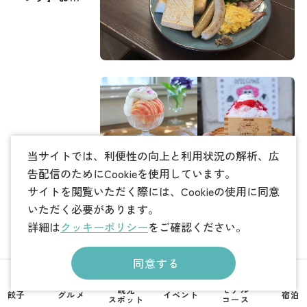
すめの朝食・
朝カフェ特集
宇都宮で食べ
当サイトでは、利便性の向上と利用状況の解析、広
るべき絶品か
告配信のためにCookieを使用しています。
き氷特集｜
サイトを閲覧いただく際には、Cookieの使用に同意
2026年夏メニ
いただく必要があります。
ュー追加
詳細は
クッキーポリシー
をご確認ください。
同意する
観光
モデル
餃子
グルメ
イベント
宿泊
スポット
コース
宇都宮で「一