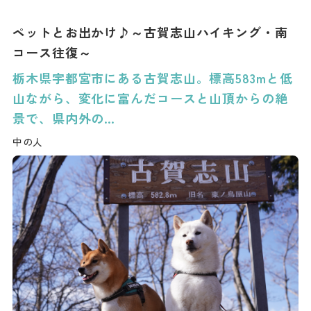
ペットとお出かけ♪～古賀志山ハイキング・南
コース往復～
栃木県宇都宮市にある古賀志山。標高583mと低
山ながら、変化に富んだコースと山頂からの絶
景で、県内外の…
中の人