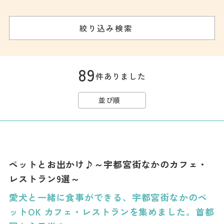
記事
市民がおすすめ！餃
絞り込み検索
子店
お得なチケット
89
件ありました
撮影支援・
MICE
並び順
フィルムコミ
ッション
MICE
ペットとお出かけ♪～宇都宮街なかのカフェ・
レストラン9選～
Languag
フォトダウン
愛犬と一緒に食事ができる、宇都宮街なかのペ
ロード
e
ットOK カフェ・レストランを集めました。首都
パンフレット