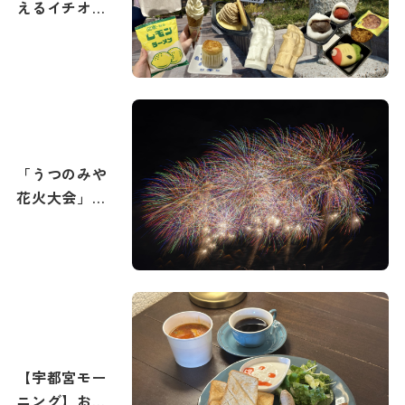
えるイチオシ
土産まとめ
「うつのみや
花火大会」攻
略ガイド！花
火撮影のコツ
もご紹介。宇
都宮で最高の
打ち上げ花火
を撮影しよ
う！
【宇都宮モー
ニング】おす