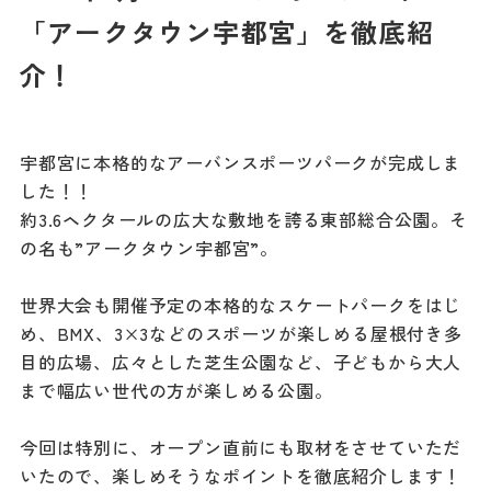
記事
「アークタウン宇都宮」を徹底紹
市民がおすすめ！餃
子店
介！
お得なチケット
宇都宮に本格的なアーバンスポーツパークが完成しま
撮影支援・
した！！
MICE
約3.6ヘクタールの広大な敷地を誇る東部総合公園。そ
の名も”アークタウン宇都宮”。
フィルムコミ
ッション
世界大会も開催予定の本格的なスケートパークをはじ
め、BMX、3×3などのスポーツが楽しめる屋根付き多
MICE
目的広場、広々とした芝生公園など、子どもから大人
まで幅広い世代の方が楽しめる公園。
Languag
フォトダウン
ロード
今回は特別に、オープン直前にも取材をさせていただ
e
いたので、楽しめそうなポイントを徹底紹介します！
パンフレット