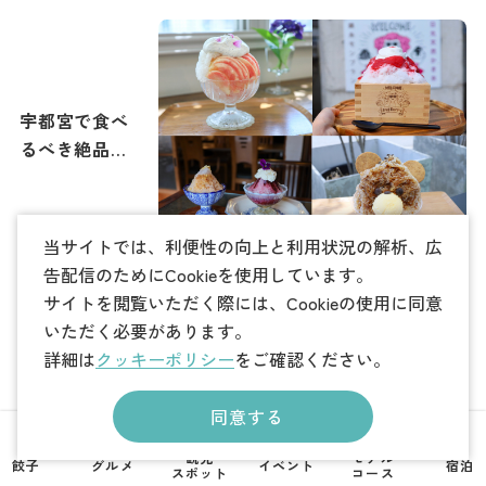
宇都宮で食べ
るべき絶品か
き氷特集｜
2026年夏メニ
ュー追加
当サイトでは、利便性の向上と利用状況の解析、広
告配信のためにCookieを使用しています。
サイトを閲覧いただく際には、Cookieの使用に同意
いただく必要があります。
詳細は
クッキーポリシー
をご確認ください。
宇都宮で「一
人飲み」が楽
同意する
しめる旨い居
観光
モデル
酒屋10選。駅
餃子
グルメ
イベント
宿泊
スポット
コース