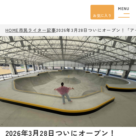
MENU
お気に入り
HOME
市民ライター記事
2026年3月28日ついにオープン！
観光案内
特集
餃子
グルメ
観光
スポット
イベント
モデル
コース
宿泊
アクセス
ピックアップ
はじめての宇都宮
宇都宮市民ライター
2026年3月28日ついにオープン！