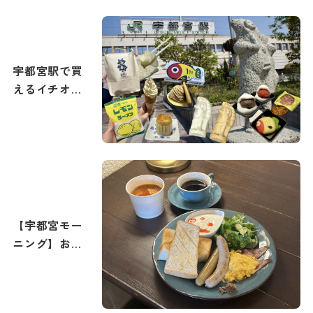
都宮で最高の
打ち上げ花火
を撮影しよ
う！
宇都宮駅で買
えるイチオシ
土産まとめ
【宇都宮モー
ニング】おす
すめの朝食・
朝カフェ特集