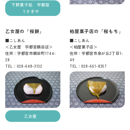
下野菓子処 宇都宮
うさぎや
乙女屋の「桜餅」
柏屋菓子店の「桜もち」
■こしあん
■こしあん
＜乙女屋 宇都宮鶴田店＞
＜柏屋菓子店＞
住所：宇都宮市鶴田町1744-
住所：宇都宮市泉が丘2丁目1-
28
49
TEL：028-648-3132
TEL：028-661-8357
乙女屋