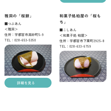
雅洞の「桜餅」
和菓子処柏屋の「桜も
ち」
■つぶあん
＜雅洞＞
■こしあん
住所：宇都宮市高砂町5-9
＜和菓子処 柏屋＞
TEL：028-653-5350
住所：宇都宮市下栗町2925-8
TEL：028-633-6759
詳細を見る