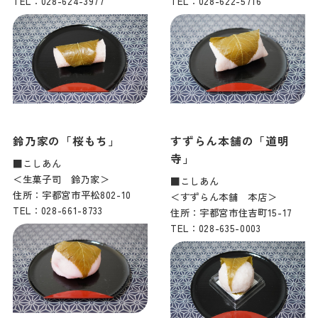
TEL：028-624-3977
TEL：028-622-5716
鈴乃家の「桜もち」
すずらん本舗の「道明
寺」
■こしあん
＜生菓子司 鈴乃家＞
■こしあん
住所：宇都宮市平松802-10
＜すずらん本舗 本店＞
TEL：028-661-8733
住所：宇都宮市住吉町15-17
TEL：028-635-0003