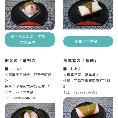
武平作だんご 宇都
御菓子司桝金
宮若草店
桝金の「道明寺」
萬年堂の「桜餅」
■こしあん
■こしあん
＜御菓子司桝金 戸祭元町店
＜御菓子司 萬年堂＞
＞
住所：宇都宮市東塙田2丁目3-
住所：宇都宮市戸祭元町1-1
2
サニーハイツ戸祭
TEL：028-678-6852
TEL：028-650-5030