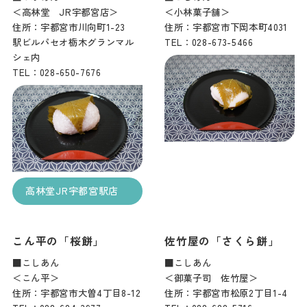
＜高林堂 JR宇都宮店＞
＜小林菓子舗＞
住所：宇都宮市川向町1-23
住所：宇都宮市下岡本町4031
駅ビルパセオ栃木グランマル
TEL：028-673-5466
シェ内
TEL：028-650-7676
高林堂JR宇都宮駅店
こん平の「桜餅」
佐竹屋の「さくら餅」
■こしあん
■こしあん
＜こん平＞
＜御菓子司 佐竹屋＞
住所：宇都宮市大曽4丁目8-12
住所：宇都宮市松原2丁目1-4