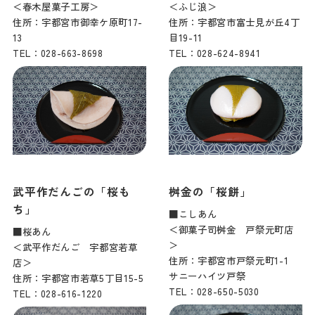
＜春木屋菓子工房＞
＜ふじ浪＞
住所：宇都宮市御幸ケ原町17-
住所：宇都宮市富士見が丘4丁
13
目19-11
TEL：028-663-8698
TEL：028-624-8941
武平作だんごの「桜も
桝金の「桜餅」
ち」
■こしあん
＜御菓子司桝金 戸祭元町店
■桜あん
＞
＜武平作だんご 宇都宮若草
住所：宇都宮市戸祭元町1-1
店＞
サニーハイツ戸祭
住所：宇都宮市若草5丁目15-5
TEL：028-650-5030
TEL：028-616-1220