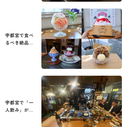
宇都宮で食べ
るべき絶品か
き氷特集｜
2026年夏メニ
ュー追加
宇都宮で「一
人飲み」が楽
しめる旨い居
酒屋10選。駅