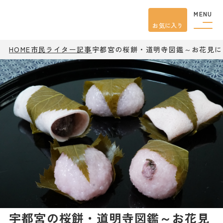
MENU
お気に入り
HOME
市民ライター記事
宇都宮の桜餅・道明寺図鑑～お花見に
観光案内
特集
餃子
グルメ
観光
スポット
イベント
モデル
コース
宿泊
アクセス
ピックアップ
はじめての宇都宮
宇都宮市民ライター
宇都宮の桜餅・道明寺図鑑～お花見