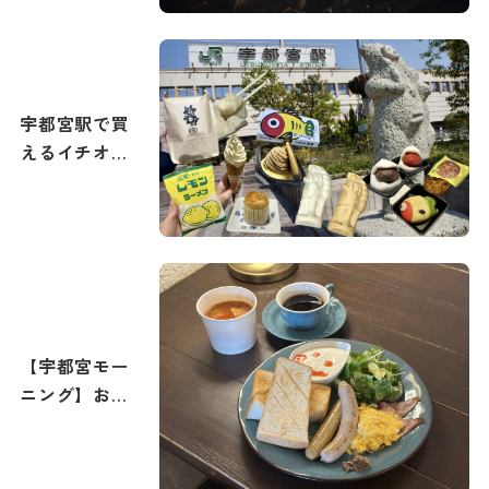
もご紹介。宇
都宮で最高の
打ち上げ花火
を撮影しよ
う！
宇都宮駅で買
えるイチオシ
土産まとめ
【宇都宮モー
ニング】おす
すめの朝食・
朝カフェ特集