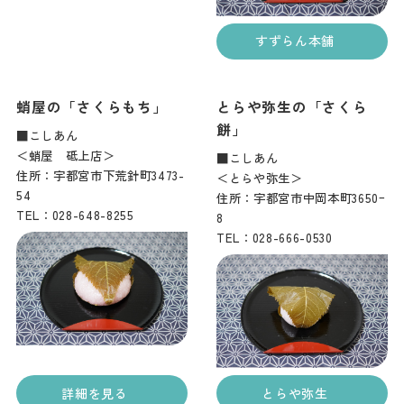
すずらん本舗
蛸屋の「さくらもち」
とらや弥生の「さくら
餅」
■こしあん
＜蛸屋 砥上店＞
■こしあん
住所：宇都宮市下荒針町3473-
＜とらや弥生＞
54
住所：宇都宮市中岡本町3650ｰ
TEL：028-648-8255
8
TEL：028-666-0530
詳細を見る
とらや弥生