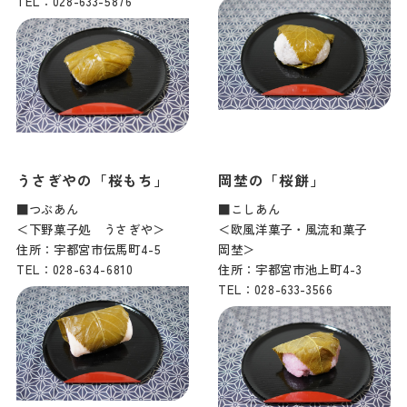
TEL：028-633-5876
うさぎやの「桜もち」
岡埜の「桜餅」
■つぶあん
■こしあん
＜下野菓子処 うさぎや＞
＜欧風洋菓子・風流和菓子
住所：宇都宮市伝馬町4-5
岡埜＞
TEL：028-634-6810
住所：宇都宮市池上町4-3
TEL：028-633-3566