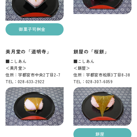
御菓子司桝金
美月堂の「道明寺」
餅屋の「桜餅」
■こしあん
■こしあん
＜美月堂＞
＜餅屋＞
住所：宇都宮市中央2丁目2-7
住所：宇都宮市松原3丁目8-38
TEL：028-633-2922
TEL：028-307-6059
餅屋