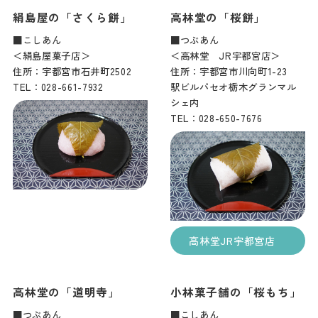
絹島屋の「さくら餅」
高林堂の「桜餅」
■こしあん
■つぶあん
＜絹島屋菓子店＞
＜高林堂 JR宇都宮店＞
住所：宇都宮市石井町2502
住所：宇都宮市川向町1-23
TEL：028-661-7932
駅ビルパセオ栃木グランマル
シェ内
TEL：028-650-7676
高林堂JR宇都宮店
高林堂の「道明寺」
小林菓子舗の「桜もち」
■つぶあん
■こしあん