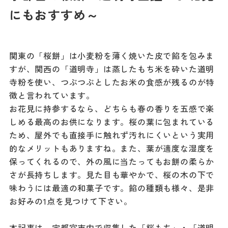
記事
にもおすすめ～
市民がおすすめ！餃
子店
お得なチケット
関東の「桜餅」は小麦粉を薄く焼いた皮で餡を包みま
すが、関西の「道明寺」は蒸したもち米を砕いた道明
撮影支援・
寺粉を使い、つぶつぶとしたお米の食感が残るのが特
MICE
徴と言われています。
お花見に持参するなら、どちらも春の香りを五感で楽
フィルムコミ
しめる最高のお供になります。桜の葉に包まれている
ッション
ため、屋外でも直接手に触れず汚れにくいという実用
的なメリットもありますね。また、葉が適度な湿度を
MICE
保ってくれるので、外の風に当たってもお餅の柔らか
さが長持ちします。見た目も華やかで、桜の木の下で
味わうには最適の和菓子です。餡の種類も様々、是非
Languag
フォトダウン
お好みの1点を見つけて下さい。
ロード
e
本記事は、宇都宮市内で収集した「桜もち」・「道明
パンフレット