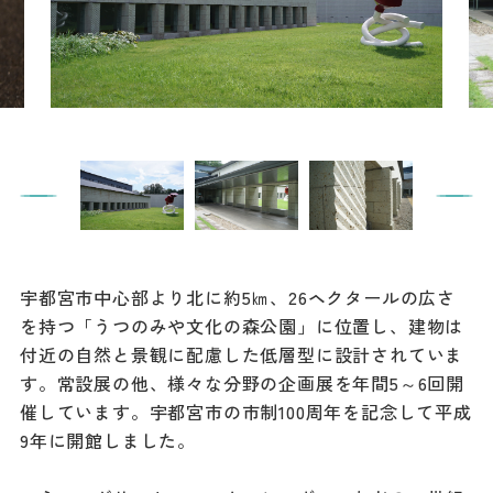
餃子
グルメ
観光スポット
イベント
モデルコース
宿泊
宇都宮市中心部より北に約5㎞、26ヘクタールの広さ
アクセス
を持つ「うつのみや文化の森公園」に位置し、建物は
付近の自然と景観に配慮した低層型に設計されていま
す。常設展の他、様々な分野の企画展を年間5～6回開
Languag
フォトダウン
催しています。宇都宮市の市制100周年を記念して平成
ロード
e
9年に開館しました。
パンフレット