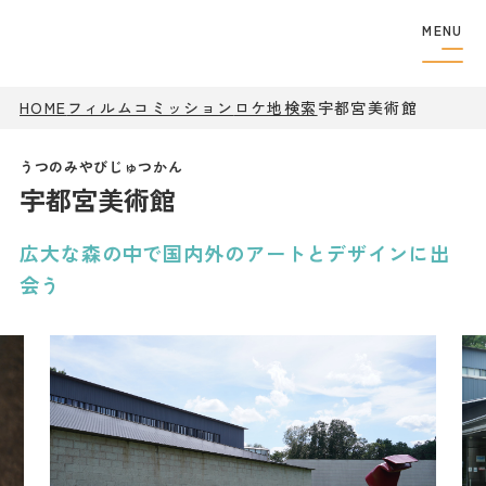
MENU
HOME
フィルムコミッション
ロケ地検索
フィルムコミッショ
宇都宮美術館
ン
制作者の
方へ
宇都宮美術館
撮影実績
ロケ地検索
ロケ地巡り
広大な森の中で国内外のアートとデザインに出
アクセス
会う
観光案内
特集