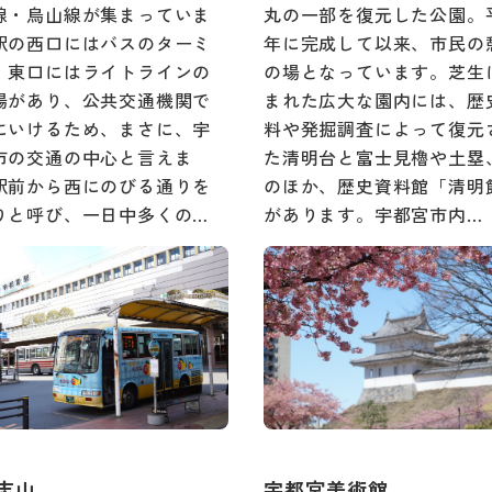
線・烏山線が集まっていま
丸の一部を復元した公園。平
駅の西口にはバスのターミ
年に完成して以来、市民の
、東口にはライトラインの
の場となっています。芝生
場があり、公共交通機関で
まれた広大な園内には、歴
にいけるため、まさに、宇
料や発掘調査によって復元
市の交通の中心と言えま
た清明台と富士見櫓や土塁
駅前から西にのびる通りを
のほか、歴史資料館「清明
りと呼び、一日中多くの…
があります。宇都宮市内…
志山
宇都宮美術館