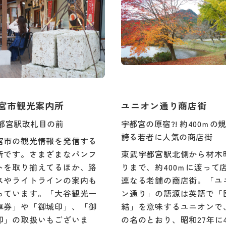
宮市観光案内所
ユニオン通り商店街
宇都宮駅改札目の前
宇都宮の原宿?! 約400ｍの
誇る若者に人気の商店街
宮市の観光情報を発信する
所です。さまざまなパンフ
東武宇都宮駅北側から材木
トを取り揃えてるほか、路
りまで、約400ｍに渡って
スやライトラインの案内も
連なる老舗の商店街。「ユ
っています。「大谷観光一
ン通り」の語源は英語で「
車券」や「御城印」、「御
結」を意味するユニオンで
印」の取扱いもございま
の名のとおり、昭和27年に