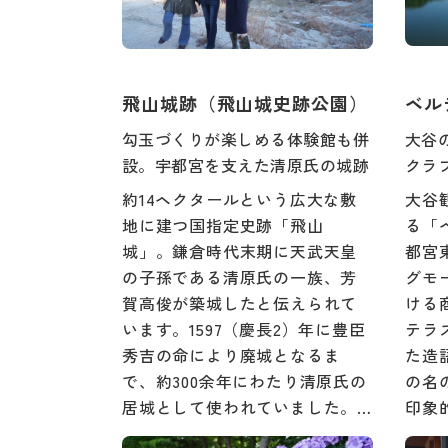
飛山城跡（飛山城史跡公園）
ベル
勾玉づくりが楽しめる体験館も併
大谷
設。宇都宮を支えた清原氏の城跡
クラ
約14ヘクタールという広大な敷
大谷
地に建つ国指定史跡「飛山
る「
城」。鎌倉時代末期に天武天皇
都宮
の子孫である清原氏の一族、芳
グモ
賀高俊が築城したと伝えられて
ける
います。1597（慶長2）年に豊臣
テラ
秀吉の命により廃城となるま
た造
で、約300余年にわたり清原氏の
の名
居城として使われていました。…
印象