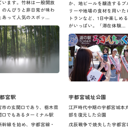
ています。竹林は一般開放
か、地ビールを醸造するブ
、のんびりと非日常が味わ
リーや地場の食材を用いた
とあって人気のスポッ…
トランなど、1日中楽しめ
がいっぱい。「滞在体験…
宇都宮駅
宇都宮城址公園
宮市の玄関口であり、栃木県
江戸時代中期の宇都宮城本
関口でもあるターミナル駅
部を復元した公園
新幹線を始め、宇都宮線・
戊辰戦争で焼失した宇都宮