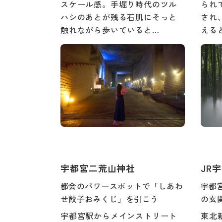
スケール感。手堀り時代のツル
られ
ハシのあとが残る石肌にそっと
され
触れながら歩いていると…
える
宇都宮二荒山神社
JR
都会のパワースポットで「しあわ
宇都
せ餃子おみくじ」を引こう
の玄
宇都宮駅からメインストリート
東北