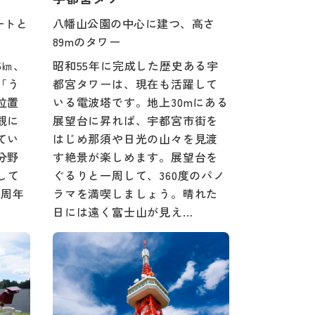
ートと
八幡山公園の中心に建つ、高さ
89mのタワー
5㎞、
昭和55年に完成した歴史ある宇
「う
都宮タワーは、現在も活躍して
位置
いる電波塔です。地上30mにある
観に
展望台に昇れば、宇都宮市街を
てい
はじめ那須や日光の山々を見渡
分野
す絶景が楽しめます。展望台を
して
ぐるりと一周して、360度のパノ
0周年
ラマを満喫しましょう。晴れた
日には遠く富士山が見え…