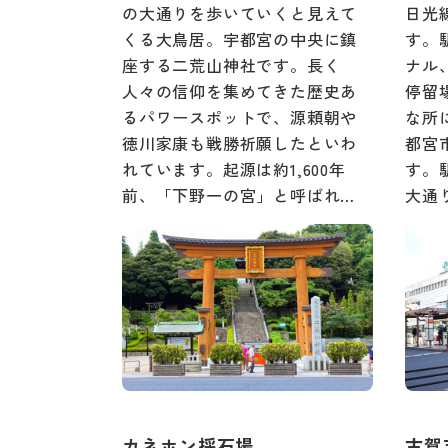
の大通りを歩いていくと見えて
日光
くる大鳥居。宇都宮の中央に鎮
す。
座する二荒山神社です。長く
ナル
人々の信仰を集めてきた歴史あ
停留
るパワースポットで、源頼朝や
な所
徳川家康も戦勝祈願したといわ
都宮
れています。起源は約1,600年
す。
前、「下野一の宮」と呼ばれ…
大通
カネホン採石場
古賀