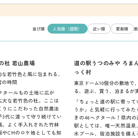
人気順（週間）
近い順
更新順
並び順
表
の杜 若山農場
道の駅うつのみや ろま
っく村
的な若竹色と風に包まれる、
常の時間
東京ドーム10個分の敷地で
る、遊ぶ、買う、泊まるが
ヘクタールもの土地に広が
広大な若竹色の杜。ここは
「ちょっと道の駅に寄って
くりにこだわった自然農法
うか」と気軽に行ってみた
子3代に渡って守り続けてい
きの46ヘクタール！県内の
場。よく手入れされた竹林
駅としては、唯一天然温泉
画やCMのロケ地としても知
水プール、宿泊施設を備え