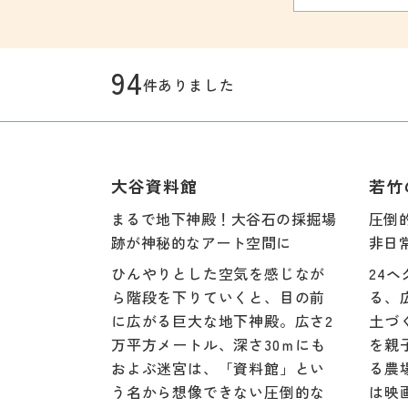
94
件ありました
大谷資料館
若竹
まるで地下神殿！大谷石の採掘場
圧倒
跡が神秘的なアート空間に
非日
ひんやりとした空気を感じなが
24
ら階段を下りていくと、目の前
る、
に広がる巨大な地下神殿。広さ2
土づ
万平方メートル、深さ30ｍにも
を親
およぶ迷宮は、「資料館」とい
る農
う名から想像できない圧倒的な
は映