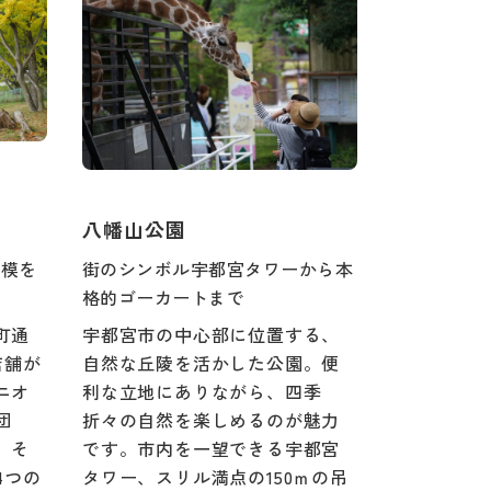
八幡山公園
規模を
街のシンボル宇都宮タワーから本
格的ゴーカートまで
町通
宇都宮市の中心部に位置する、
店舗が
自然な丘陵を活かした公園。便
ニオ
利な立地にありながら、四季
団
折々の自然を楽しめるのが魅力
、そ
です。市内を一望できる宇都宮
4つの
タワー、スリル満点の150ｍの吊