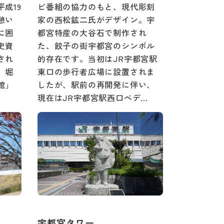
成19
ビ番組の協力のもと、現代彫刻
憩い
家の西松鉱二氏がデザイン。宇
に囲
都宮特産の大谷石で制作され
史資
た、餃子の街宇都宮のシンボル
され
的存在です。当初はJR宇都宮駅
、堀
東口の歩行者広場に設置されま
館」
したが、駅前の再開発に伴い、
現在はJR宇都宮駅西口べデ…
宇都宮タワー