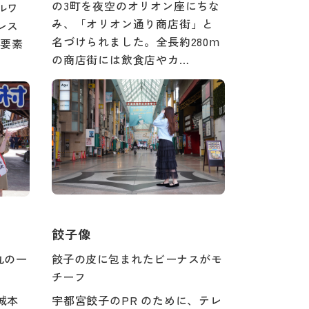
の3町を夜空のオリオン座にちな
ルワ
み、「オリオン通り商店街」と
レス
名づけられました。全長約280ⅿ
る要素
の商店街には飲食店やカ…
餃子像
丸の一
餃子の皮に包まれたビーナスがモ
チーフ
城本
宇都宮餃子のPR のために、テレ