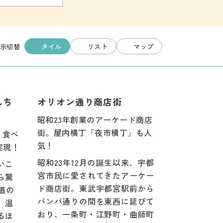
タイル
リスト
マップ
示切替
んち
オリオン通り商店街
昭和23年創業のアーケード商店
街。屋内横丁「夜市横丁」も人
、食べ
気！
実現！
昭和23年12月の誕生以来、宇都
いこ
宮市民に愛されてきたアーケー
ら驚
ド商店街。東武宇都宮駅前から
道の
バンバ通りの間を東西に延びて
、温
おり、一条町・江野町・曲師町
るほ