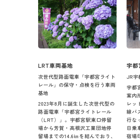
LRT車両基地
宇都
次世代型路面電車「宇都宮ライト
JR
レール」の保守・点検を行う車両
宇都
基地
案内
2023年8月に誕生した次世代型の
レッ
路面電車「宇都宮ライトレール
線バ
（LRT）」。宇都宮駅東口停留
行な
場から芳賀・高根沢工業団地停
日乗
留場までの14.6㎞を結んでおり、
宿場