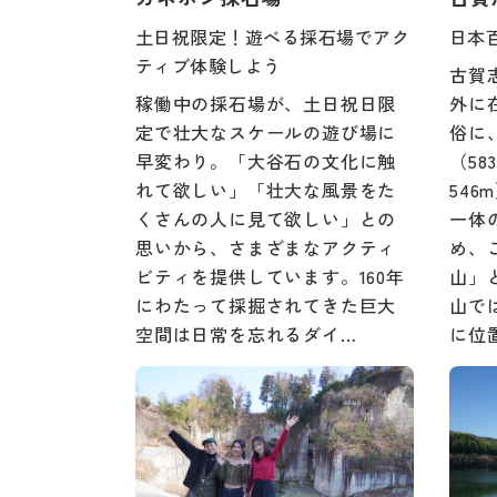
土日祝限定！遊べる採石場でアク
日本
ティブ体験しよう
古賀
稼働中の採石場が、土日祝日限
外に
定で壮大なスケールの遊び場に
俗に
早変わり。「大谷石の文化に触
（5
れて欲しい」「壮大な風景をた
546
くさんの人に見て欲しい」との
一体
思いから、さまざまなアクティ
め、
ビティを提供しています。160年
山」
にわたって採掘されてきた巨大
山で
空間は日常を忘れるダイ…
に位