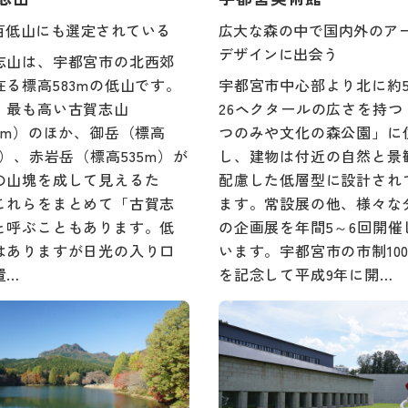
百低山にも選定されている
広大な森の中で国内外のア
デザインに出会う
志山は、宇都宮市の北西郊
在る標高583mの低山です。
宇都宮市中心部より北に約
、最も高い古賀志山
26ヘクタールの広さを持つ
83m）のほか、御岳（標高
つのみや文化の森公園」に
m）、赤岩岳（標高535m）が
し、建物は付近の自然と景
の山塊を成して見えるた
配慮した低層型に設計され
これらをまとめて「古賀志
ます。常設展の他、様々な
と呼ぶこともあります。低
の企画展を年間5～6回開催
はありますが日光の入り口
います。宇都宮市の市制10
置…
を記念して平成9年に開…