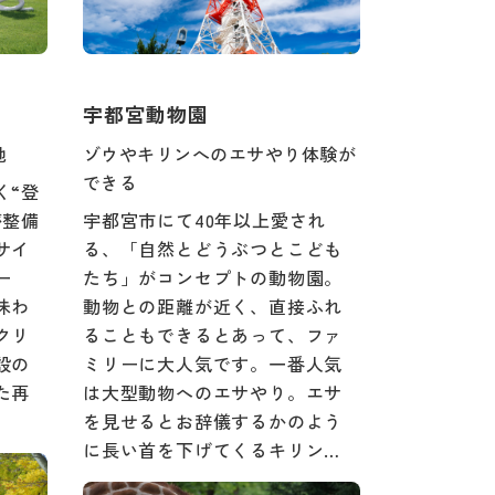
宇都宮動物園
地
ゾウやキリンへのエサやり体験が
できる
く“登
が整備
宇都宮市にて40年以上愛され
サイ
る、「自然とどうぶつとこども
ー
たち」がコンセプトの動物園。
味わ
動物との距離が近く、直接ふれ
クリ
ることもできるとあって、ファ
設の
ミリーに大人気です。一番人気
た再
は大型動物へのエサやり。エサ
を見せるとお辞儀するかのよう
に長い首を下げてくるキリン…