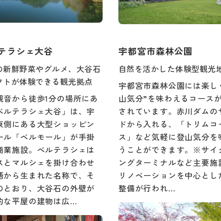
テラシェ大谷
宇都宮市森林公園
の新鮮野菜やグルメ、大谷石
自然を活かした体験型観光
フトが体験できる観光拠点
宇都宮市森林公園には楽し
観音から徒歩1分の場所にあ
山気分”を味わえるコース
ベルテラシェ大谷」は、宇
されています。赤川ダムの
東側にある大型ショッピン
ドから入れる、「トリムコ
ール「ベルモール」が手掛
ス」など気軽に登山気分を
商業施設。ベルテラシェは
うことができます。※サイ
スとマルシェを掛け合わせ
ングターミナルなど主要施
語から生まれた名称で、そ
リノベーションを中心とし
のとおり、大谷石の外壁が
整備が行われ…
的な平屋の建物は広…