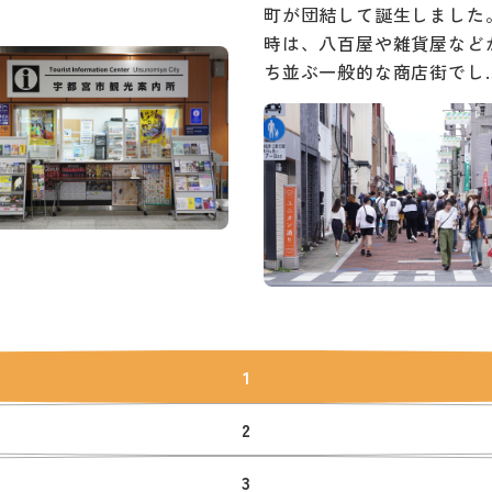
町が団結して誕生しました
時は、八百屋や雑貨屋など
ち並ぶ一般的な商店街でし
1
2
3