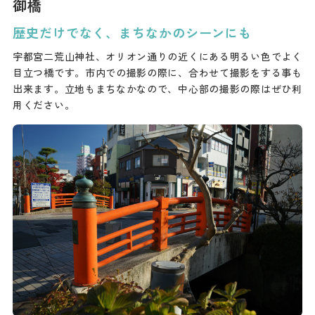
御橋
ダウンロード
歴史だけでなく、まちなかのシーンにも
お問い合わせ
宇都宮二荒山神社、オリオン通りの近くにある明るい色でよく
目立つ橋です。市内での撮影の際に、合わせて撮影をする事も
出来ます。立地もまちなかなので、中心部の撮影の際はぜひ利
用ください。