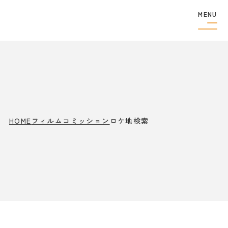
MENU
フィルムコミッショ
ン
制作者の
方へ
撮影実績
ロケ地検索
ロケ地巡り
HOME
フィルムコミッション
ロケ地検索
アクセス
観光案内
特集