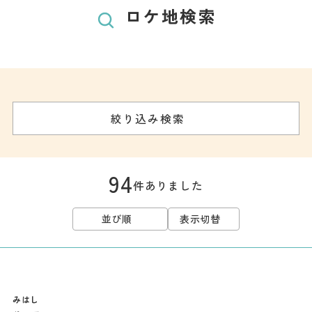
餃子
ロケ地検索
グルメ
観光スポット
イベント
絞り込み検索
モデルコース
宿泊
94
件ありました
アクセス
並び順
表示切替
Languag
フォトダウン
ロード
e
パンフレット