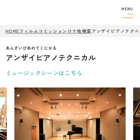
MENU
HOME
フィルムコミッション
ロケ地検索
フィルムコミッショ
アンザイピアノテクニ
ン
制作者の
方へ
アンザイピアノテクニカル
撮影実績
ロケ地検索
ロケ地巡り
ミュージックシーンはこちら
アクセス
観光案内
特集