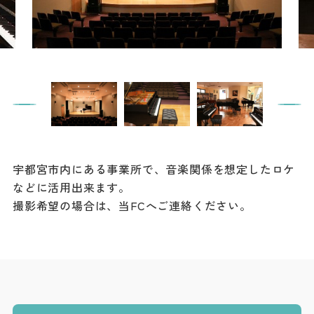
餃子
グルメ
観光スポット
イベント
モデルコース
宇都宮市内にある事業所で、音楽関係を想定したロケ
宿泊
などに活用出来ます。
アクセス
撮影希望の場合は、当FCへご連絡ください。
Languag
フォトダウン
ロード
e
パンフレット