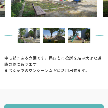
餃子
グルメ
観光スポット
イベント
モデルコース
中心部にある公園です。県庁と市役所を結ぶ大きな道
宿泊
路の側にあります。
アクセス
まちなかでのワンシーンなどに活用出来ます。
Languag
フォトダウン
ロード
e
パンフレット