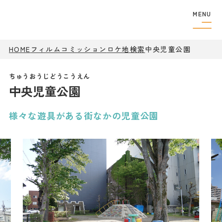
MENU
HOME
フィルムコミッション
ロケ地検索
フィルムコミッショ
中央児童公園
ン
制作者の
方へ
中央児童公園
撮影実績
ロケ地検索
ロケ地巡り
様々な遊具がある街なかの児童公園
アクセス
観光案内
特集