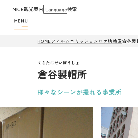
MICE
観光案内
検索
Language
MENU
HOME
フィルムコミッション
ロケ地検索
倉谷製
倉谷製帽所
様々なシーンが撮れる事業所