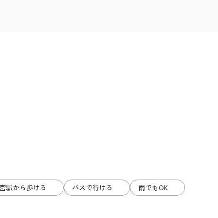
都宮駅から歩ける
バスで行ける
雨でもOK