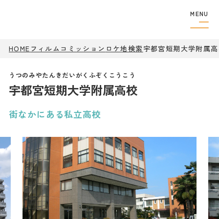
MENU
HOME
フィルムコミッション
ロケ地検索
フィルムコミッショ
宇都宮短期大学附属高
ン
制作者の
方へ
宇都宮短期大学附属高校
撮影実績
ロケ地検索
ロケ地巡り
街なかにある私立高校
アクセス
観光案内
特集