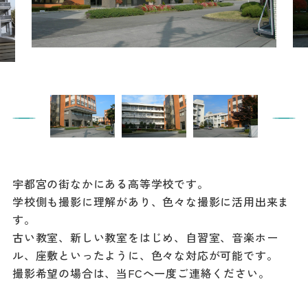
餃子
グルメ
観光スポット
イベント
モデルコース
宿泊
宇都宮の街なかにある高等学校です。
アクセス
学校側も撮影に理解があり、色々な撮影に活用出来ま
す。
古い教室、新しい教室をはじめ、自習室、音楽ホー
Languag
フォトダウン
ル、座敷といったように、色々な対応が可能です。
ロード
e
撮影希望の場合は、当FCへ一度ご連絡ください。
パンフレット