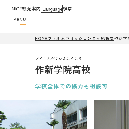
MICE
観光案内
検索
Language
MENU
HOME
フィルムコミッション
ロケ地検索
作新学
作新学院高校
学校全体での協力も相談可