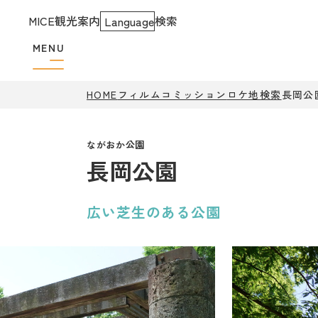
MICE
観光案内
検索
Language
MENU
HOME
フィルムコミッション
ロケ地検索
長岡公
長岡公園
広い芝生のある公園