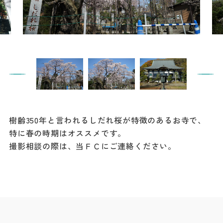
餃子
グルメ
観光スポット
イベント
モデルコース
樹齢350年と言われるしだれ桜が特徴のあるお寺で、
宿泊
特に春の時期はオススメです。
アクセス
撮影相談の際は、当ＦＣにご連絡ください。
Languag
フォトダウン
ロード
e
パンフレット