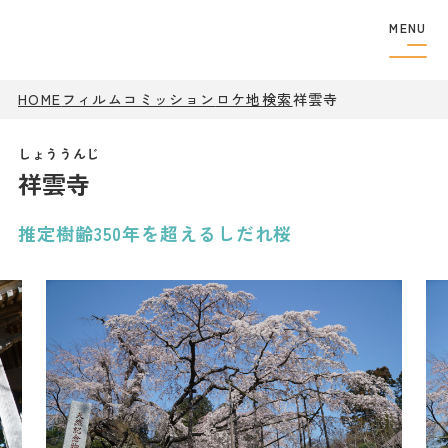
MENU
HOME
フィルムコミッション
ロケ地検索
フィルムコミッショ
祥雲寺
ン
制作者の
方へ
祥雲寺
撮影実績
ロケ地検索
ロケ地巡り
推定樹齢350年を超えるしだれ桜
アクセス
観光案内
特集