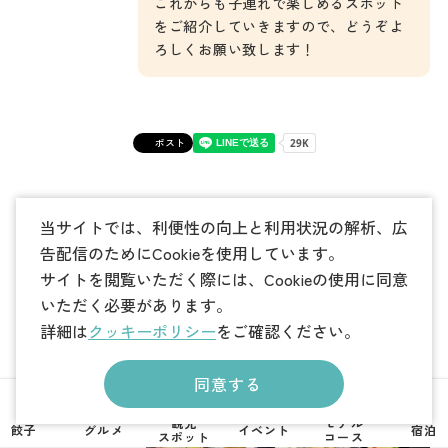
これからも子連れで楽しめるスポット
をご紹介していきますので、どうぞよ
ろしくお願い致します！
ポスト
当サイトでは、利便性の向上と利用状況の解析、広
人気記事ランキング
告配信のためにCookieを使用しています。
サイトを閲覧いただく際には、Cookieの使用に同意
いただく必要があります。
詳細は
クッキーポリシー
をご確認ください。
宇都宮駅で買
同意する
えるイチオシ
土産まとめ
観光
モデル
餃子
グルメ
イベント
宿泊
スポット
コース