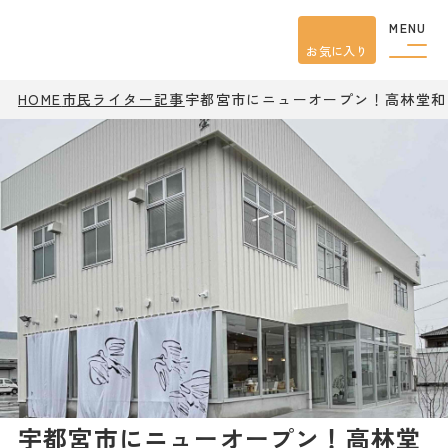
MENU
お気に入り
HOME
市民ライター記事
宇都宮市にニューオープン！高林堂和
観光案内
特集
餃子
グルメ
観光
スポット
イベント
モデル
コース
宿泊
アクセス
ピックアップ
はじめての宇都宮
宇都宮市民ライター
宇都宮市にニューオープン！高林堂