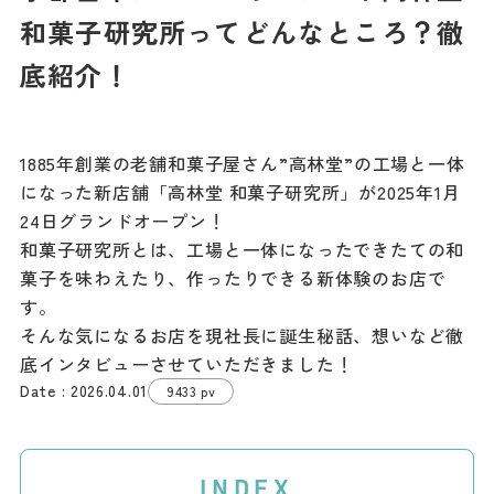
記事
和菓子研究所ってどんなところ？徹
市民がおすすめ！餃
子店
底紹介！
お得なチケット
1885年創業の老舗和菓子屋さん”高林堂”の工場と一体
撮影支援・
になった新店舗「高林堂 和菓子研究所」が2025年1月
MICE
24日グランドオープン！
和菓子研究所とは、工場と一体になったできたての和
フィルムコミ
菓子を味わえたり、作ったりできる新体験のお店で
ッション
す。
そんな気になるお店を現社長に誕生秘話、想いなど徹
MICE
底インタビューさせていただきました！
2026.04.01
9433 pv
Languag
フォトダウン
ロード
e
INDEX
パンフレット