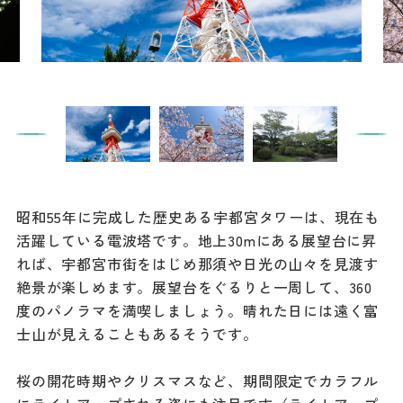
餃子
グルメ
観光スポット
イベント
モデルコース
昭和55年に完成した歴史ある宇都宮タワーは、現在も
宿泊
活躍している電波塔です。地上30mにある展望台に昇
アクセス
れば、宇都宮市街をはじめ那須や日光の山々を見渡す
絶景が楽しめます。展望台をぐるりと一周して、360
度のパノラマを満喫しましょう。晴れた日には遠く富
Languag
フォトダウン
士山が見えることもあるそうです。
ロード
e
桜の開花時期やクリスマスなど、期間限定でカラフル
パンフレット