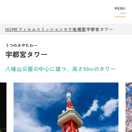
MENU
HOME
フィルムコミッション
ロケ地検索
フィルムコミッショ
宇都宮タワー
ン
制作者の
方へ
宇都宮タワー
撮影実績
ロケ地検索
ロケ地巡り
八幡山公園の中心に建つ、高さ89mのタワー
アクセス
観光案内
特集