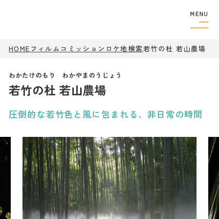
MENU
HOME
フィルムコミッション
ロケ地検索
フィルムコミッショ
若竹の杜 若山農場
ン
制作者の
方へ
若竹の杜 若山農場
撮影実績
ロケ地検索
ロケ地巡り
圧倒的な若竹色と風に包まれる、非日常の時間
アクセス
観光案内
特集