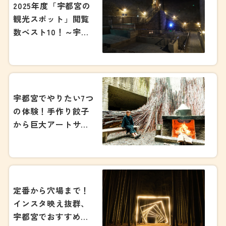
2025年度「宇都宮の
観光スポット」閲覧
数ベスト10！～宇都
宮観光ナビが発表す
る気になる1位
は・・・～
宇都宮でやりたい7つ
の体験！手作り餃子
から巨大アートサウ
ナまで
定番から穴場まで！
インスタ映え抜群、
宇都宮でおすすめの