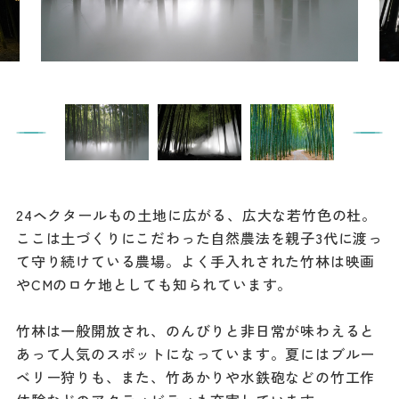
餃子
グルメ
観光スポット
イベント
モデルコース
24ヘクタールもの土地に広がる、広大な若竹色の杜。
宿泊
ここは土づくりにこだわった自然農法を親子3代に渡っ
アクセス
て守り続けている農場。よく手入れされた竹林は映画
やCMのロケ地としても知られています。
Languag
フォトダウン
竹林は一般開放され、のんびりと非日常が味わえると
ロード
e
あって人気のスポットになっています。夏にはブルー
ベリー狩りも、また、竹あかりや水鉄砲などの竹工作
パンフレット