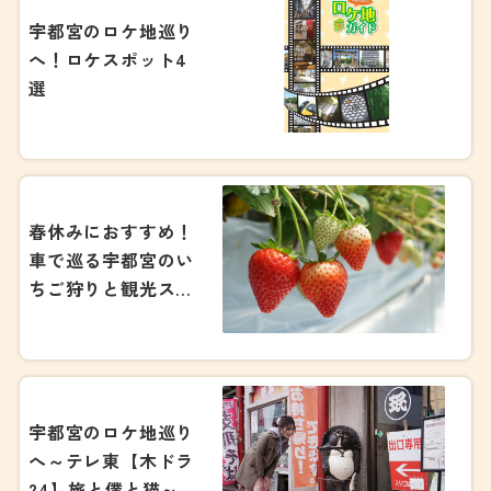
宇都宮のロケ地巡り
へ！ロケスポット4
選
春休みにおすすめ！
車で巡る宇都宮のい
ちご狩りと観光スポ
ット
宇都宮のロケ地巡り
へ～テレ東【木ドラ
24】旅と僕と猫～