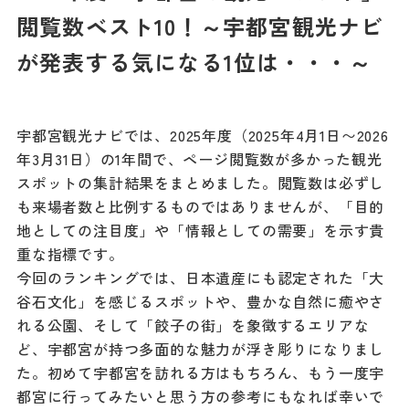
記事
閲覧数ベスト10！～宇都宮観光ナビ
市民がおすすめ！餃
子店
が発表する気になる1位は・・・～
お得なチケット
宇都宮観光ナビでは、2025年度（2025年4月1日〜2026
撮影支援・
年3月31日）の1年間で、ページ閲覧数が多かった観光
MICE
スポットの集計結果をまとめました。閲覧数は必ずし
も来場者数と比例するものではありませんが、「目的
フィルムコミ
地としての注目度」や「情報としての需要」を示す貴
ッション
重な指標です。
今回のランキングでは、日本遺産にも認定された「大
MICE
谷石文化」を感じるスポットや、豊かな自然に癒やさ
れる公園、そして「餃子の街」を象徴するエリアな
ど、宇都宮が持つ多面的な魅力が浮き彫りになりまし
Languag
フォトダウン
ロード
た。初めて宇都宮を訪れる方はもちろん、もう一度宇
e
都宮に行ってみたいと思う方の参考にもなれば幸いで
パンフレット