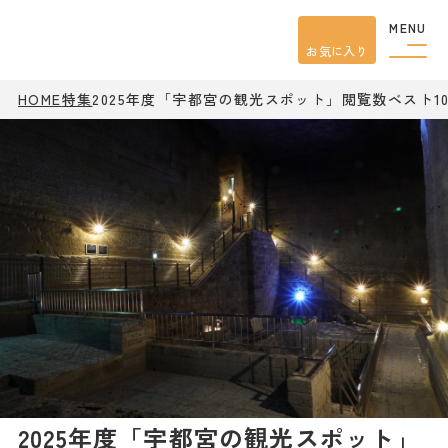
MENU
お気に入り
HOME
特集
2025年度「宇都宮の観光スポット」閲覧数ベスト
観光案内
特集
餃子
グルメ
観光
スポット
イベント
モデル
コース
宿泊
アクセス
ピックアップ
はじめての宇都宮
宇都宮市民ライター
2025年度「宇都宮の観光スポット」