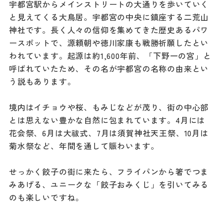
宇都宮駅からメインストリートの大通りを歩いていく
と見えてくる大鳥居。宇都宮の中央に鎮座する二荒山
神社です。長く人々の信仰を集めてきた歴史あるパワ
ースポットで、源頼朝や徳川家康も戦勝祈願したとい
われています。起源は約1,600年前、「下野一の宮」と
呼ばれていたため、その名が宇都宮の名称の由来とい
う説もあります。
境内はイチョウや桜、もみじなどが茂り、街の中心部
とは思えない豊かな自然に包まれています。4月には
花会祭、6月は大祓式、7月は須賀神社天王祭、10月は
菊水祭など、年間を通して賑わいます。
せっかく餃子の街に来たら、フライパンから箸でつま
みあげる、ユニークな「餃子おみくじ」を引いてみる
のも楽しいですね。