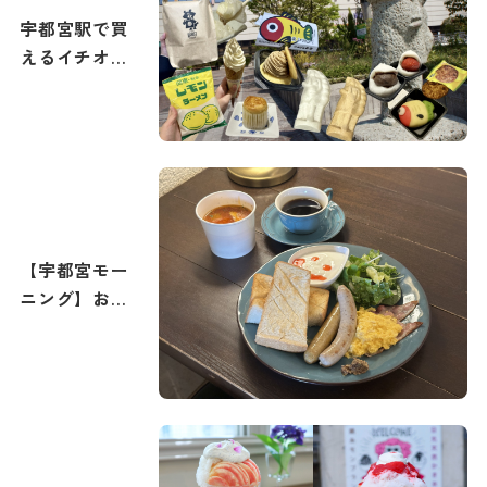
う！
宇都宮駅で買
えるイチオシ
土産まとめ
【宇都宮モー
ニング】おす
すめの朝食・
朝カフェ特集