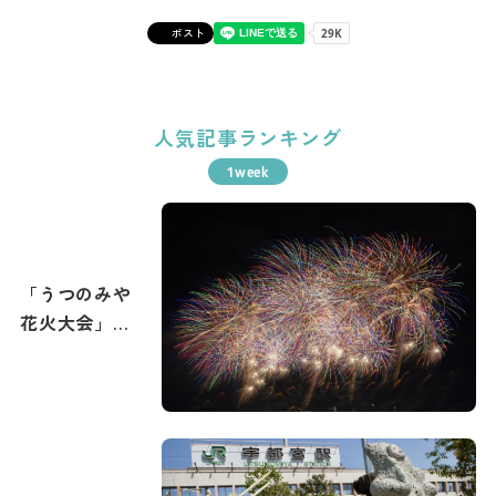
ポスト
人気記事ランキング
「うつのみや
花火大会」攻
略ガイド！花
火撮影のコツ
もご紹介。宇
都宮で最高の
打ち上げ花火
を撮影しよ