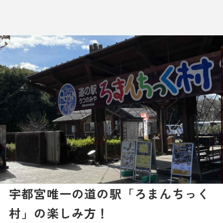
記事
市民がおすすめ！餃
子店
お得なチケット
撮影支援・
MICE
フィルムコミ
ッション
MICE
宇都宮唯一の道の駅「ろまんちっく
Languag
フォトダウン
ロード
e
村」の楽しみ方！
パンフレット