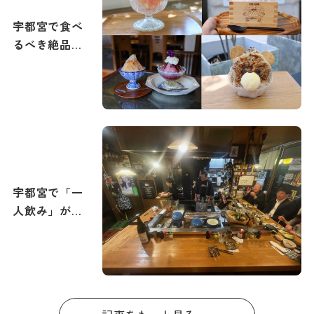
宇都宮で食べ
るべき絶品か
き氷特集｜
2026年夏メニ
ュー追加
宇都宮で「一
人飲み」が楽
しめる旨い居
酒屋10選。駅
周辺で出張者
も安心！