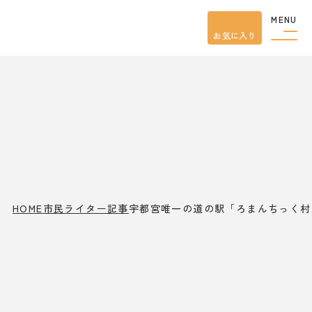
MENU
お気に入り
観光案内
特集
餃子
グルメ
観光
スポット
イベント
モデル
コース
宿泊
HOME
市民ライター記事
宇都宮唯一の道の駅「ろまんちっく村
アクセス
ピックアップ
はじめての宇都宮
宇都宮市民ライター