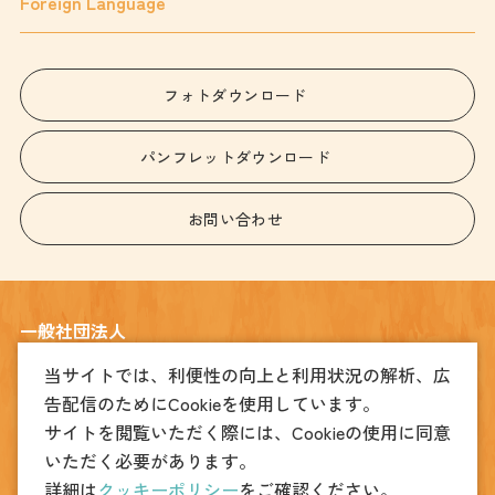
Foreign Language
フォトダウンロード
パンフレットダウンロード
お問い合わせ
一般社団法人
宇都宮観光コンベンション協会
当サイトでは、利便性の向上と利用状況の解析、広
告配信のためにCookieを使用しています。
〒320-0026
宇都宮市馬場通り4丁目1番1号 うつのみや表参道スクエア2階
サイトを閲覧いただく際には、Cookieの使用に同意
TEL
(観光振興課)028-678-8039
(MICE振興課)028-612-3905
いただく必要があります。
FAX
028-678-8049
詳細は
クッキーポリシー
をご確認ください。