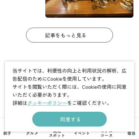
酒屋10選。駅
周辺で出張者
も安心！
記事をもっと見る
市民ライター紹介
当サイトでは、利便性の向上と利用状況の解析、広
告配信のためにCookieを使用しています。
栃木県生まれ栃木県育ち。好きなものは
みかん
サイトを閲覧いただく際には、Cookieの使用に同意
カ…
いただく必要があります。
詳細は
クッキーポリシー
をご確認ください。
同意する
日光市民でしたが結婚を機に宇都宮市民
観光
モデル
餃子
グルメ
イベント
宿泊
かりえ
に…
スポット
コース