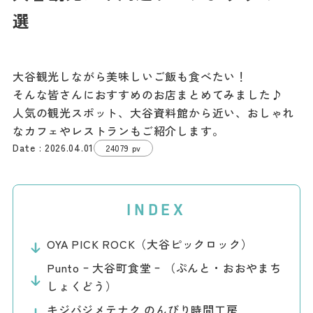
記事
選
市民がおすすめ！餃
子店
お得なチケット
大谷観光しながら美味しいご飯も食べたい！
そんな皆さんにおすすめのお店まとめてみました♪
撮影支援・
人気の観光スポット、大谷資料館から近い、おしゃれ
MICE
なカフェやレストランもご紹介します。
2026.04.01
24079 pv
フィルムコミ
ッション
INDEX
MICE
OYA PICK ROCK（大谷ピックロック）
Punto ｰ 大谷町食堂 ｰ （ぷんと・おおやまち
Languag
フォトダウン
ロード
e
しょくどう）
キジバジメテナク のんびり時間工房
パンフレット