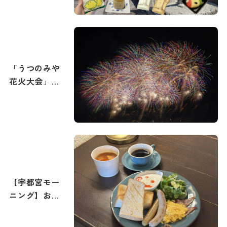
「うつのみや
花火大会」攻
略ガイド！花
火撮影のコツ
もご紹介。宇
都宮で最高の
打ち上げ花火
を撮影しよ
う！
【宇都宮モー
ニング】おす
すめの朝食・
朝カフェ特集