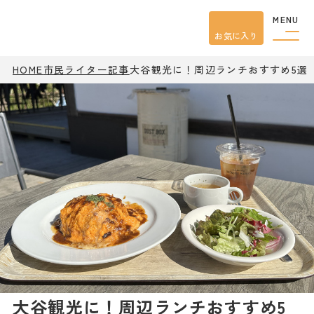
MENU
お気に入り
HOME
市民ライター記事
大谷観光に！周辺ランチおすすめ5選
観光案内
特集
餃子
グルメ
観光
スポット
イベント
モデル
コース
宿泊
アクセス
ピックアップ
はじめての宇都宮
宇都宮市民ライター
大谷観光に！周辺ランチおすすめ5