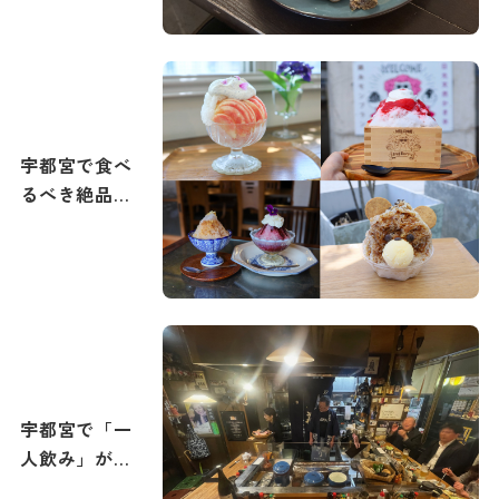
宇都宮で食べ
るべき絶品か
き氷特集｜
2026年夏メニ
ュー追加
宇都宮で「一
人飲み」が楽
しめる旨い居