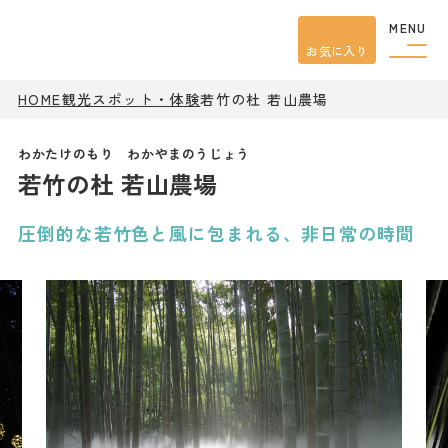
MENU
お気に入り
HOME
観光スポット・体験
若竹の杜 若山農場
観光案内
特集
餃子
若竹の杜 若山農場
グルメ
観光
スポット
イベント
圧倒的な若竹色と風に包まれる、非日常の時間
モデル
コース
宿泊
アクセス
ピックアップ
はじめての宇都宮
宇都宮市民ライター