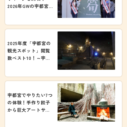
2026年GWの宇都宮
のおすすめ観光スポ
ット7選！～
2025年度「宇都宮の
観光スポット」閲覧
数ベスト10！～宇都
宮観光ナビが発表す
る気になる1位
は・・・～
宇都宮でやりたい7つ
の体験！手作り餃子
から巨大アートサウ
ナまで