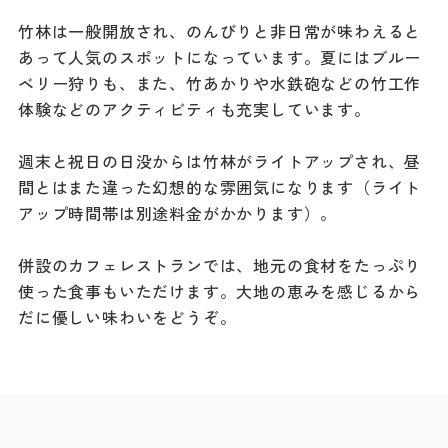
ダウンロード
竹林は一般開放され、のんびりと非日常が味わえると
あって人気のスポットになっています。夏にはブルー
お問い合わせ
ベリー狩りも、また、竹あかりや水鉄砲などの竹工作
体験などのアクティビティも充実しています。
週末と祝日の日没からは竹林がライトアップされ、昼
間とはまた違った幻想的な雰囲気になります（ライト
アップ時間帯は別途料金がかかります）。
併設のカフェレストランでは、地元の食材をたっぷり
使った食事もいただけます。大地の恵みを感じるから
だに優しい味わいをどうぞ。