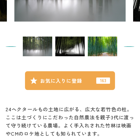
記事
市民がおすすめ！餃
子店
お得なチケット
撮影支援・
MICE
フィルムコミ
お気に入りに登録
ッション
MICE
24ヘクタールもの土地に広がる、広大な若竹色の杜。
ここは土づくりにこだわった自然農法を親子3代に渡っ
Languag
フォトダウン
て守り続けている農場。よく手入れされた竹林は映画
ロード
e
やCMのロケ地としても知られています。
パンフレット