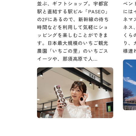
並ぶ、ギフトショップ。宇都宮
ベン
駅と直結する駅ビル「PASEO」
には
の2Fにあるので、新幹線の待ち
ネマ
時間などを利用して気軽にショ
ネス
ッピングを楽しむことができま
くら
す。日本最大規模のいちご観光
り、
農園「いちごの里」のいちごス
様連
イーツや、那須高原で人…