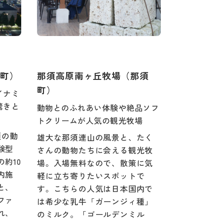
町）
那須高原南ヶ丘牧場（那須
町）
イナミ
驚きと
動物とのふれあい体験や絶品ソフ
トクリームが人気の観光牧場
頭の動
雄大な那須連山の風景と、たく
験型
さんの動物たちに会える観光牧
約10
場。入場無料なので、散策に気
内施
軽に立ち寄りたいスポットで
と、
す。こちらの人気は日本国内で
ファ
は希少な乳牛「ガーンジィ種」
れ、
のミルク。「ゴールデンミル