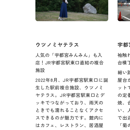
ウツノミヤテラス
宇都
人気の「宇都宮みんみん」も入
袖触
店！JR宇都宮駅東口直結の複合
台横
施設
細い
2022年8月、JR宇都宮駅東口に誕
屋台
生した駅前複合施設、ウツノミ
ット
ヤテラス。JR宇都宮駅東口とデ
の定
ッキでつながっており、雨天の
焼、
ときでも濡れることなくアクセ
い、
スできるのが魅力です。館内に
で出
はカフェ、レストラン、居酒屋
「菊