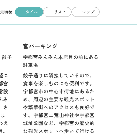
タイル
リスト
マップ
示切替
宮パーキング
「餃子
宇都宮みんみん本店目の前にある
駐車場
軽に
餃子通りに隣接しているので、
都宮
食事を楽しむのにも便利です。
常設
宇都宮市の中心市街地にあるた
んみ
め、周辺の主要な観光スポット
、さ
や繁華街へのアクセスも良好で
めま
す。宇都宮二荒山神社や宇都宮
わえ
城址公園など、宇都宮の歴史的
目。
な観光スポットへ歩いて行ける