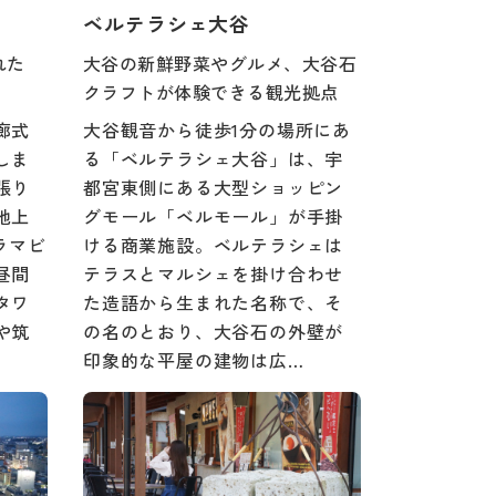
ベルテラシェ大谷
れた
大谷の新鮮野菜やグルメ、大谷石
クラフトが体験できる観光拠点
廊式
大谷観音から徒歩1分の場所にあ
しま
る「ベルテラシェ大谷」は、宇
張り
都宮東側にある大型ショッピン
地上
グモール「ベルモール」が手掛
ラマビ
ける商業施設。ベルテラシェは
昼間
テラスとマルシェを掛け合わせ
タワ
た造語から生まれた名称で、そ
や筑
の名のとおり、大谷石の外壁が
印象的な平屋の建物は広…