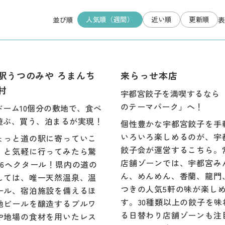
人気順（週間）
近い順
更新順
並び順
表
駅うつのみや ろまんち
来らっせ本店
村
宇都宮餃子を満喫するなら
のテーマパーク」へ！
ドーム10個分の敷地で、食べ
遊ぶ、買う、泊まるが実現！
個性豊かな宇都宮餃子を手
いろいろ楽しめるのが、宇
ょっと道の駅に寄っていこ
餃子会が運営するこちら。
」と気軽に行ってみたら驚
店舗ゾーンでは、宇都宮み
46ヘクタール！県内の道の
ん、めんめん、香蘭、龍門
しては、唯一天然温泉、温
つきの人気5軒の味が楽し
ール、宿泊施設を備えるほ
す。30種類以上の餃子を味
地ビールを醸造するブルワ
る日替わり店舗ゾーンも注
や地場の食材を用いたレス