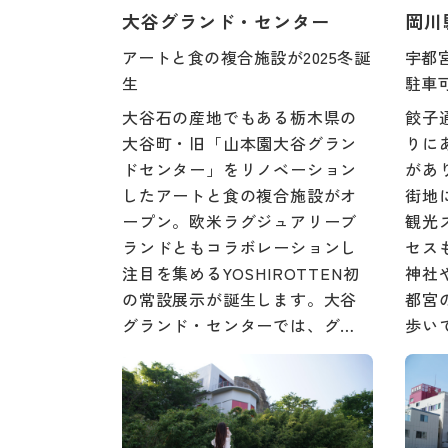
大谷グランド・センター
岡川
アートと食の複合施設が2025冬誕
宇都
生
駐車
大谷石の産地でもある栃木県の
餃子
大谷町・旧「山本園大谷グラン
りに
ドセンター」をリノベーション
があ
したアートと食の複合施設がオ
街地
ープン。欧米ラグジュアリーブ
観光
ランドともコラボレーションし
セス
注目を集めるYOSHIROTTEN初
神社
の常設展示が誕生します。大谷
都宮
グランド・センターでは、グ…
歩い