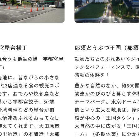
宮屋台横丁
那須どうぶつ王国（那須
れ合うも他生の縁「宇都宮屋
動物たちとのふれあいやダ
丁」
ックなパフォーマンスで、
感動の体験を！
路地に、昔ながらの小さな
が23店連なる食の観光スポ
豊かな自然のなか、約600
です。おでんや焼き鳥など
物達がのびのびと暮らす体
番から宇都宮餃子、炉端
テーマパーク。東京ドームの
台湾料理などの屋台が揃
倍という広大な敷地は、屋
人情味あふれるおもてなし
設が中心の「王国タウン」
迎えてくれます。大田原市
大自然の中に広がる「王国
の里酒造」の本醸造「大那
ーム」（冬期休業）に分か