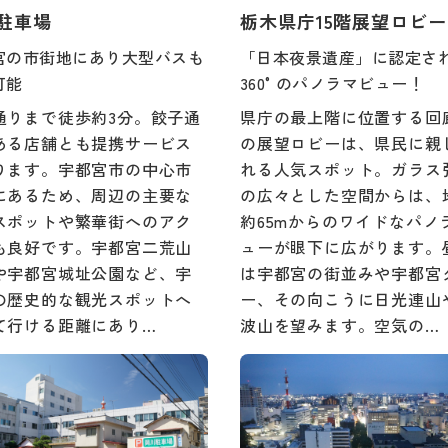
駐車場
栃木県庁15階展望ロビー
宮の市街地にあり大型バスも
「日本夜景遺産」に認定さ
可能
360°のパノラマビュー！
通りまで徒歩約3分。餃子通
県庁の最上階に位置する回
ある店舗とも提携サービス
の展望ロビーは、県民に親
ります。宇都宮市の中心市
れる人気スポット。ガラス
にあるため、周辺の主要な
の広々とした空間からは、
スポットや繁華街へのアク
約65mからのワイドなパノ
も良好です。宇都宮二荒山
ューが眼下に広がります。
や宇都宮城址公園など、宇
は宇都宮の街並みや宇都宮
の歴史的な観光スポットへ
ー、その向こうに日光連山
て行ける距離にあり…
波山を望みます。空気の…