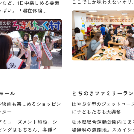
ここでしか味わえないオリ
ンなど、1日中楽しめる要素
っぱい。「滞在体験…
モール
とちのきファミリーラン
や映画も楽しめるショッピン
はやぶさ型のジェットコー
ンター
に子どもたちも大興奮
アミューズメント施設。シ
栃木県総合運動公園内にあ
ピングはもちろん、各種イ
場無料の遊園地。スカイシ