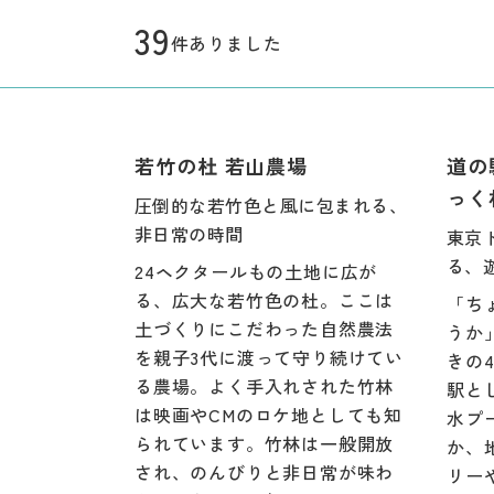
39
件ありました
若竹の杜 若山農場
道の
っく
圧倒的な若竹色と風に包まれる、
非日常の時間
東京
る、
24ヘクタールもの土地に広が
る、広大な若竹色の杜。ここは
「ち
土づくりにこだわった自然農法
うか
を親子3代に渡って守り続けてい
きの
る農場。よく手入れされた竹林
駅と
は映画やCMのロケ地としても知
水プ
られています。竹林は一般開放
か、
され、のんびりと非日常が味わ
リー