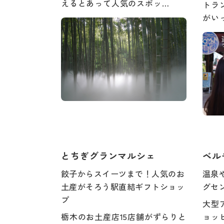
えるとあって人気のスポッ…
トラ
がい
とちぎグランマルシェ
ベル
餃子からスイーツまで！人気のお
温泉
土産がそろう駅直結ギフトショッ
グセ
プ
大型
栃木のお土産店15店舗がずらりと
ョッ