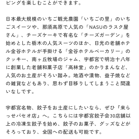
ピングを楽しむことができます。
ダウンロード
日本最大規模のいちご観光農園「いちごの里」のいち
お問い合わせ
ごスイーツや、那須高原で人気の「NASUのラスク屋
さん」、チーズケーキで有名な「チーズガーデン」を
始めとした栃木の人気スーツのほか、日光の老舗ホテ
ル金谷ホテルが手掛ける「金谷ホテルベーカリー」の
クッキー、南ヶ丘牧場のジャム、宇都宮で明治十八年
に創業した老舗和菓子店「高林堂」のかりまんなど、
人気のお土産がそろい踏み。地酒や漬物、益子焼など
の雑貨などもあり、思わず目移りしてしまうこと間違
いなしです。
宇都宮名物、餃子をお土産にしたいなら、ぜひ『来ら
っせパセオ店』へ。こちらには宇都宮餃子会30店舗以
上の冷凍生餃子を始め、餃子のお菓子、グッズなどが
そろっており、全国への配送も可能です。