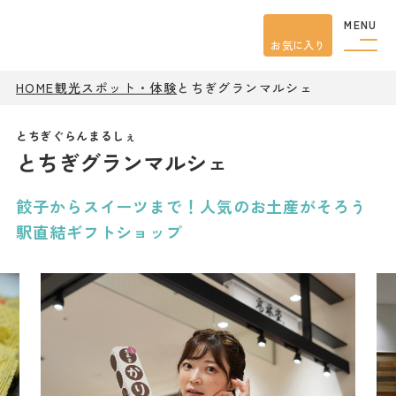
MENU
お気に入り
HOME
観光スポット・体験
とちぎグランマルシェ
観光案内
特集
餃子
とちぎグランマルシェ
グルメ
観光
スポット
イベント
餃子からスイーツまで！人気のお土産がそろう
モデル
コース
駅直結ギフトショップ
宿泊
アクセス
ピックアップ
はじめての宇都宮
宇都宮市民ライター