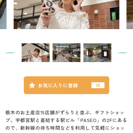
記事
市民がおすすめ！餃
子店
お得なチケット
撮影支援・
MICE
フィルムコミ
ッション
お気に入りに登録
MICE
栃木のお土産店15店舗がずらりと並ぶ、ギフトショッ
Languag
フォトダウン
プ。宇都宮駅と直結する駅ビル「PASEO」の2Fにある
ロード
e
ので、新幹線の待ち時間などを利用して気軽にショッ
パンフレット