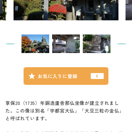
記事
市民がおすすめ！餃
子店
お得なチケット
撮影支援・
MICE
フィルムコミ
お気に入りに登録
ッション
MICE
享保20（1735）年銅造盧舎那仏坐像が建立されまし
た。この像は別名「宇都宮大仏」「大豆三粒の金仏」
Languag
フォトダウン
と呼ばれています。
ロード
e
パンフレット