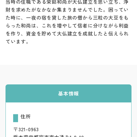
当時の住職である栄鈷和尚が大仏建立を思い立ち、浄
ダウンロード
財を求めたがなかなか集まりませんでした。困ってい
た時に、一夜の宿を貸した旅の僧から三粒の大豆をも
お問い合わせ
らった和尚は、これを増やして信者に分けながら利益
を作り、資金を貯めて大仏建立を成就したと伝えられ
ています。
基本情報
住所
〒321-0963
栃木県宇都宮市南大通り1-8-19