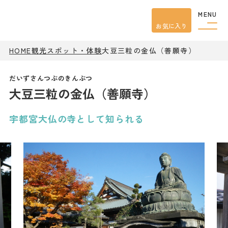
MENU
お気に入り
HOME
観光スポット・体験
大豆三粒の金仏（善願寺）
観光案内
特集
餃子
大豆三粒の金仏（善願寺）
グルメ
観光
スポット
イベント
宇都宮大仏の寺として知られる
モデル
コース
宿泊
アクセス
ピックアップ
はじめての宇都宮
宇都宮市民ライター