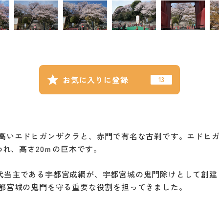
お気に入りに登録
高いエドヒガンザクラと、赤門で有名な古刹です。エドヒ
われ、高さ20ｍの巨木です。
第17代当主である宇都宮成綱が、宇都宮城の鬼門除けとして創
都宮城の鬼門を守る重要な役割を担ってきました。