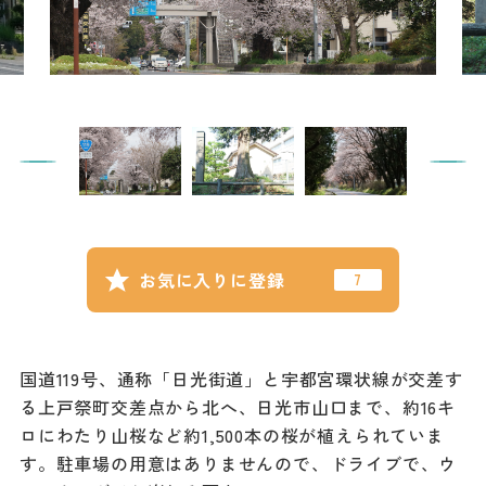
記事
市民がおすすめ！餃
子店
お得なチケット
撮影支援・
MICE
フィルムコミ
お気に入りに登録
ッション
MICE
国道119号、通称「日光街道」と宇都宮環状線が交差す
る上戸祭町交差点から北へ、日光市山口まで、約16キ
Languag
フォトダウン
ロにわたり山桜など約1,500本の桜が植えられていま
ロード
e
す。駐車場の用意はありませんので、ドライブで、ウ
パンフレット