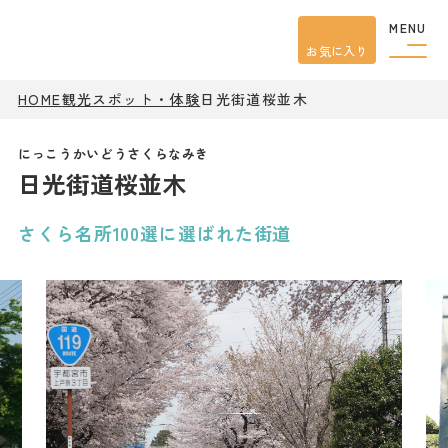
MENU
お気に入り
HOME
観光スポット・体験
日光街道桜並木
観光案内
特集
餃子
日光街道桜並木
グルメ
観光
スポット
イベント
さくら名所100選に選ばれた街道
モデル
コース
宿泊
アクセス
ピックアップ
はじめての宇都宮
宇都宮市民ライター