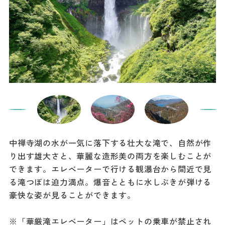
中禅寺湖の水が一気に落下する壮大な滝で、自然が作
り出す雄大さと、華麗な造形美の両方を楽しむことが
できます。エレベーターで行ける観瀑台から間近で見
る滝つぼは迫力満点。爆音とともに水しぶきが弾ける
豪快な姿が見ることができます。
※「華厳滝エレベーター」はペットの乗車が禁止され