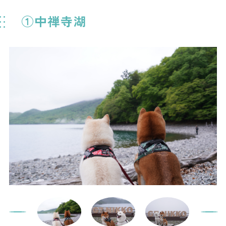
①中禅寺湖