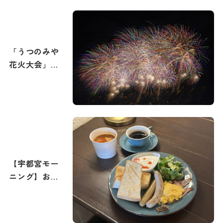
「うつのみや
花火大会」攻
略ガイド！花
火撮影のコツ
もご紹介。宇
都宮で最高の
打ち上げ花火
を撮影しよ
う！
【宇都宮モー
ニング】おす
すめの朝食・
朝カフェ特集