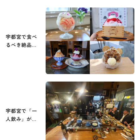
宇都宮で食べ
るべき絶品か
き氷特集｜
2026年夏メニ
ュー追加
宇都宮で「一
人飲み」が楽
しめる旨い居
酒屋10選。駅