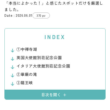
「本当によかった！」と感じたスポットだけを厳選し
ダウンロード
ました。
2026.06.01
370 pv
お問い合わせ
INDEX
①中禅寺湖
英国大使館別荘記念公園
イタリア大使館別荘記念公園
②華厳の滝
③龍王峡
目次を開く