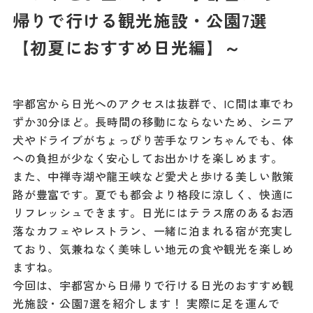
記事
帰りで行ける観光施設・公園7選
市民がおすすめ！餃
子店
【初夏におすすめ日光編】～
お得なチケット
宇都宮から日光へのアクセスは抜群で、IC間は車でわ
撮影支援・
ずか30分ほど。長時間の移動にならないため、シニア
MICE
犬やドライブがちょっぴり苦手なワンちゃんでも、体
への負担が少なく安心してお出かけを楽しめます。
フィルムコミ
また、中禅寺湖や龍王峡など愛犬と歩ける美しい散策
ッション
路が豊富です。夏でも都会より格段に涼しく、快適に
リフレッシュできます。日光にはテラス席のあるお洒
MICE
落なカフェやレストラン、一緒に泊まれる宿が充実し
ており、気兼ねなく美味しい地元の食や観光を楽しめ
ますね。
Languag
フォトダウン
ロード
今回は、宇都宮から日帰りで行ける日光のおすすめ観
e
光施設・公園7選を紹介します！ 実際に足を運んで
パンフレット