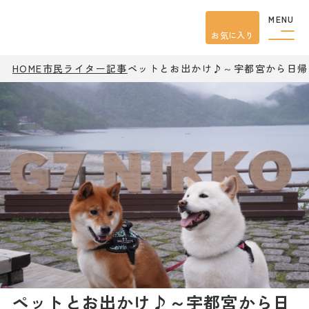
MENU
お気に入り
HOME
市民ライター記事
ペットとお出かけ♪～宇都宮から日帰
観光案内
特集
餃子
グルメ
観光
スポット
イベント
モデル
コース
宿泊
アクセス
ピックアップ
はじめての宇都宮
宇都宮市民ライター
ペットとお出かけ♪～宇都宮から日