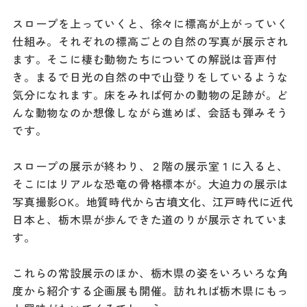
ダウンロード
スロープを上っていくと、徐々に標高が上がっていく
仕組み。それぞれの標高ごとの自然の写真が展示され
お問い合わせ
ます。そこに棲む動物たちについての解説は音声付
き。まるで日光の自然の中で山登りをしているような
気分になれます。床をみれば何かの動物の足跡が。ど
んな動物なのか想像しながら進めば、会話も弾みそう
です。
スロープの展示が終わり、２階の展示室１に入ると、
そこにはリアルな恐竜の骨格標本が。大迫力の展示は
写真撮影OK。地質時代から古墳文化、江戸時代に近代
日本と、栃木県が歩んできた道のりが展示されていま
す。
これらの常設展示のほか、栃木県の姿をいろいろな角
度から紹介する企画展も開催。訪れれば栃木県にもっ