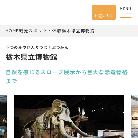
MENU
お気に入り
HOME
観光スポット・体験
栃木県立博物館
観光案内
特集
餃子
栃木県立博物館
グルメ
観光
スポット
イベント
自然を感じるスロープ展示から巨大な恐竜骨格
モデル
コース
まで
宿泊
アクセス
ピックアップ
はじめての宇都宮
宇都宮市民ライター