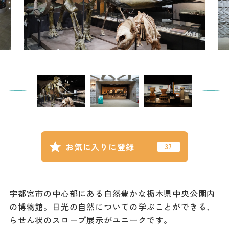
記事
市民がおすすめ！餃
子店
お得なチケット
撮影支援・
MICE
フィルムコミ
ッション
お気に入りに登録
MICE
宇都宮市の中心部にある自然豊かな栃木県中央公園内
Languag
フォトダウン
の博物館。日光の自然についての学ぶことができる、
ロード
e
らせん状のスロープ展示がユニークです。
パンフレット