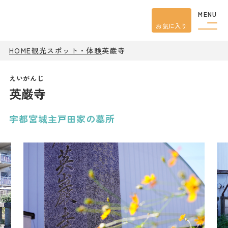
MENU
お気に入り
HOME
観光スポット・体験
英巌寺
観光案内
特集
餃子
英巌寺
グルメ
観光
スポット
イベント
宇都宮城主戸田家の墓所
モデル
コース
宿泊
アクセス
ピックアップ
はじめての宇都宮
宇都宮市民ライター