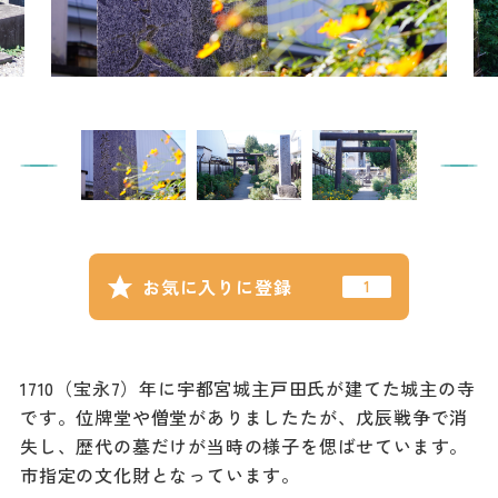
記事
市民がおすすめ！餃
子店
お得なチケット
撮影支援・
MICE
フィルムコミ
お気に入りに登録
ッション
MICE
1710（宝永7）年に宇都宮城主戸田氏が建てた城主の寺
です。位牌堂や僧堂がありましたたが、戊辰戦争で消
Languag
フォトダウン
失し、歴代の墓だけが当時の様子を偲ばせています。
ロード
e
市指定の文化財となっています。
パンフレット