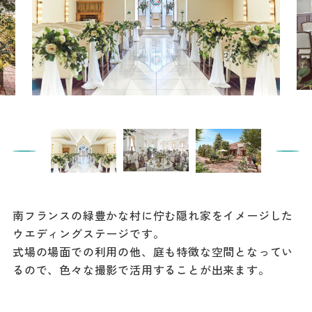
餃子
グルメ
観光スポット
イベント
モデルコース
宿泊
アクセス
南フランスの緑豊かな村に佇む隠れ家をイメージした
ウエディングステージです。
式場の場面での利用の他、庭も特徴な空間となってい
Languag
フォトダウン
るので、色々な撮影で活用することが出来ます。
ロード
e
パンフレット