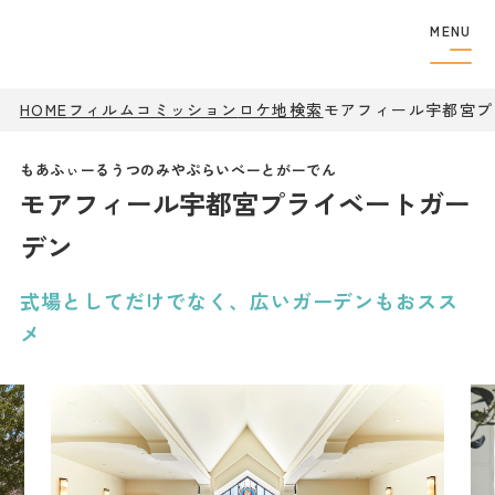
MENU
HOME
フィルムコミッション
ロケ地検索
フィルムコミッショ
モアフィール宇都宮プ
ン
制作者の
方へ
モアフィール宇都宮プライベートガー
撮影実績
ロケ地検索
デン
ロケ地巡り
アクセス
式場としてだけでなく、広いガーデンもおスス
メ
観光案内
特集