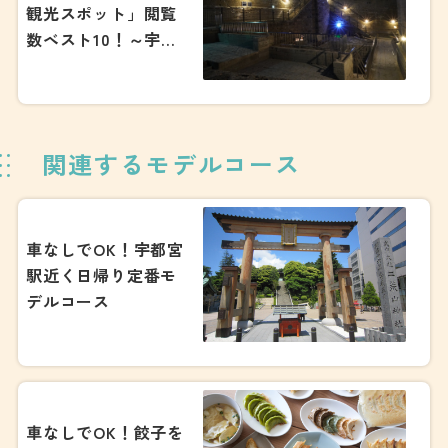
観光スポット」閲覧
数ベスト10！～宇都
宮観光ナビが発表す
る気になる1位
は・・・～
関連するモデルコース
車なしでOK！宇都宮
駅近く日帰り定番モ
デルコース
車なしでOK！餃子を