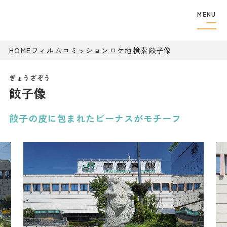
MENU
HOME
フィルムコミッション
ロケ地検索
フィルムコミッショ
餃子像
ン
制作者の
方へ
餃子像
撮影実績
ロケ地検索
ロケ地巡り
餃子の皮に包まれたビーナスがモチーフ
アクセス
観光案内
特集