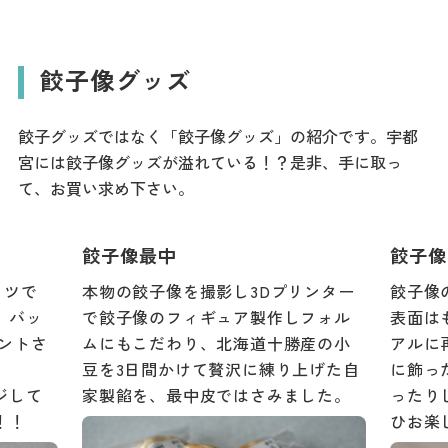
餃子像グッズ
餃子グッズではなく「餃子像グッズ」の紹介です。宇都
宮には餃子像グッズが溢れている！？是非、手に取っ
て、お買い求め下さい。
餃子像最中
餃子像
ャツで
本物の餃子像を撮影し3Dプリンター
餃子像
、バッ
で餃子像のフィギュア製作しフォル
表面は
リントさ
ムにもこだわり、北海道十勝産の小
アルに
豆を3日間かけて贅沢に練り上げた自
に飾っ
ジして
家製餡を、最中皮ではさみました。
ったり
！！
ひお楽