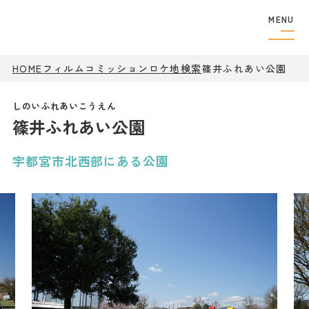
MENU
HOME
フィルムコミッション
ロケ地検索
フィルムコミッショ
篠井ふれあい公園
ン
制作者の
方へ
篠井ふれあい公園
撮影実績
ロケ地検索
ロケ地巡り
宇都宮市北西部にある公園
アクセス
観光案内
特集