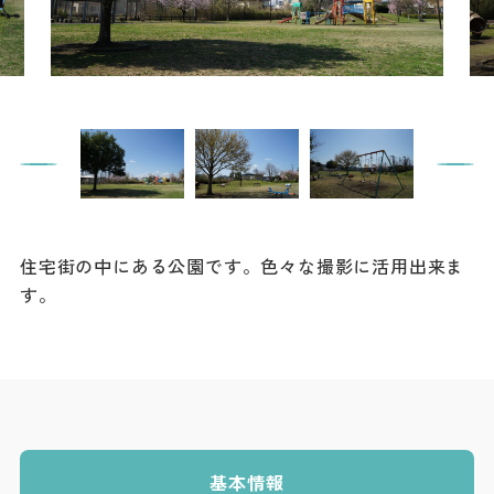
餃子
グルメ
観光スポット
イベント
モデルコース
住宅街の中にある公園です。色々な撮影に活用出来ま
宿泊
す。
アクセス
Languag
フォトダウン
ロード
e
パンフレット
基本情報