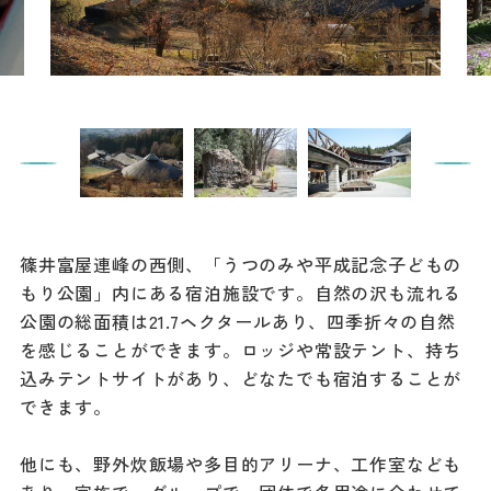
餃子
グルメ
観光スポット
イベント
モデルコース
篠井富屋連峰の西側、「うつのみや平成記念子どもの
宿泊
もり公園」内にある宿泊施設です。自然の沢も流れる
アクセス
公園の総面積は21.7ヘクタールあり、四季折々の自然
を感じることができます。ロッジや常設テント、持ち
込みテントサイトがあり、どなたでも宿泊することが
Languag
フォトダウン
できます。
ロード
e
他にも、野外炊飯場や多目的アリーナ、工作室なども
パンフレット