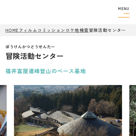
MENU
HOME
フィルムコミッション
ロケ地検索
フィルムコミッショ
冒険活動センター
ン
制作者の
方へ
冒険活動センター
撮影実績
ロケ地検索
ロケ地巡り
篠井富屋連峰登山のベース基地
アクセス
観光案内
特集