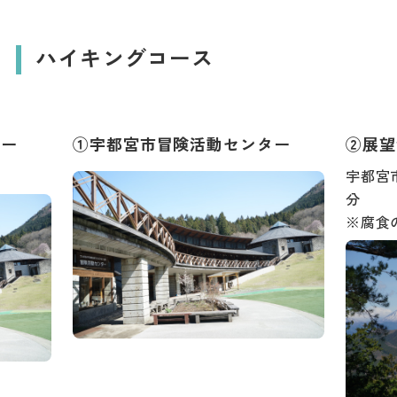
ダウンロード
ハイキングコース
お問い合わせ
ター
①宇都宮市冒険活動センター
②展望
宇都宮
分
※腐食