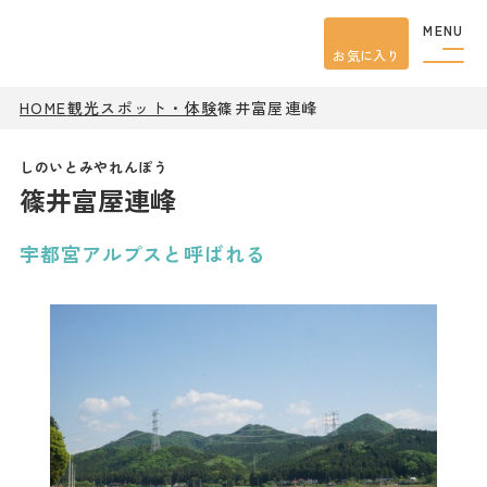
MENU
お気に入り
HOME
観光スポット・体験
篠井富屋連峰
観光案内
特集
餃子
篠井富屋連峰
グルメ
観光
スポット
イベント
宇都宮アルプスと呼ばれる
モデル
コース
宿泊
アクセス
ピックアップ
はじめての宇都宮
宇都宮市民ライター