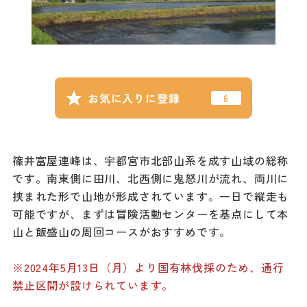
記事
市民がおすすめ！餃
子店
お得なチケット
お気に入りに登録
撮影支援・
MICE
篠井富屋連峰は、宇都宮市北部山系を成す山域の総称
フィルムコミ
ッション
です。南東側に田川、北西側に鬼怒川が流れ、両川に
挟まれた形で山地が形成されています。一日で縦走も
MICE
可能ですが、まずは冒険活動センターを基点にして本
山と飯盛山の周回コースがおすすめです。
Languag
フォトダウン
※2024年5月13日（月）より国有林伐採のため、通行
ロード
e
禁止区間が設けられています。
パンフレット