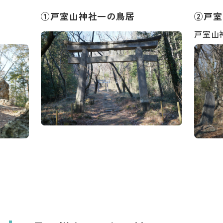
ダウンロード
①戸室山神社一の鳥居
②戸室
戸室山
お問い合わせ