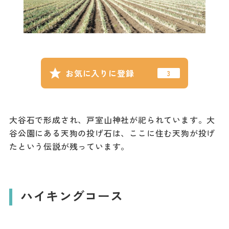
記事
市民がおすすめ！餃
子店
お得なチケット
お気に入りに登録
撮影支援・
MICE
大谷石で形成され、戸室山神社が祀られています。大
フィルムコミ
ッション
谷公園にある天狗の投げ石は、ここに住む天狗が投げ
たという伝説が残っています。
MICE
ハイキングコース
Languag
フォトダウン
ロード
e
パンフレット