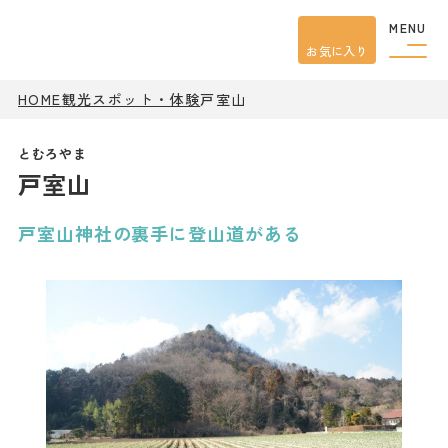
MENU
お気に入り
HOME
観光スポット・体験
戸室山
観光案内
特集
餃子
戸室山
グルメ
観光
スポット
イベント
戸室山神社の裏手に登山道がある
モデル
コース
宿泊
アクセス
ピックアップ
はじめての宇都宮
宇都宮市民ライター