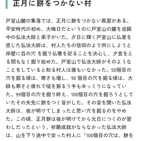
正月に餅をつかない村
戸室山麓の集落では、正月に餅をつかない風習がある。
平安時代の初め、大晦日だというのに戸室山の麓を巡錫
中の弘法大師と弟子がいた。夕日に輝く戸室山に仏意を
感じた弘法大師は、村人たちの信仰のより所にしようと
岸壁に百の穴 を掘り仏像を祀ることを決心し、夕食をと
る間もなく掘り始めた。戸室山で弘法大師がそのような
ことをしていると知る村人は誰もいなかった。50個目の
穴を掘る頃は、寒さも増し、90 個目の穴を掘る頃は、大
師も寒さと疲れで槌を振るう手もゆっくりになってい
た。99個目の穴を掘り終え、100個目の穴を掘ろうとして
いたその矢先に餅をつく音がした。その音を聞いた弘法
大師は、夜が明けてしまったと思い穴を掘るのをやめ
た。この頃、正月餅は夜が明けてから元日につくのが習
わしだったという。祈願成就がならなかった弘法大師
は、山を下り途中で会った村人に「100個目の穴は、餅を