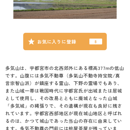
記事
市民がおすすめ！餃
子店
お得なチケット
お気に入りに登録
撮影支援・
MICE
多気山は、宇都宮市の北西郊外にある標高377mの低山
フィルムコミ
ッション
です。山腹には多気不動尊（多氣山不動寺持宝院/真
言宗智山派）が鎮座する霊山、下野の霊場でもあり、
MICE
また山域一帯は戦国時代に宇都宮氏が出城または居城
として使用し、その改易とともに廃城となった山城
「多気城」の縄張りで、その遺構が現在も良好に残さ
Languag
フォトダウン
れています。宇都宮西部地区が現在城山地区と呼ばれ
ロード
e
るのは、かつて城山であった当山の存在に由来してい
ます。多気不動尊の門前には桃屋茶屋が残っていま
パンフレット