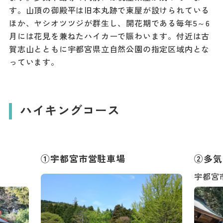
す。山頂の御殿平は旧本丸跡で東屋が設けられている
ダウンロード
ほか、ヤシオツツジが群生し、開花期である毎年5～6
お問い合わせ
月には花見を兼ねたハイカーで賑わいます。付近は古
賀志山とともに宇都宮県立自然公園の指定区域内とな
っています。
ハイキングコース
①宇都宮市営駐車場
②多気
宇都宮