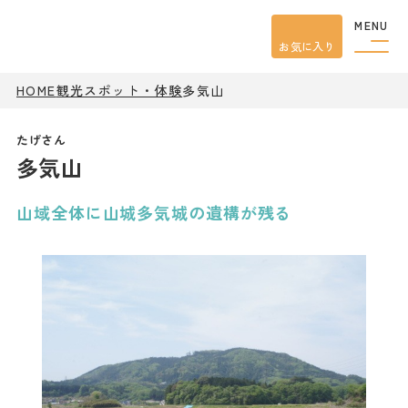
MENU
お気に入り
HOME
観光スポット・体験
多気山
観光案内
特集
餃子
多気山
グルメ
観光
スポット
イベント
山域全体に山城多気城の遺構が残る
モデル
コース
宿泊
アクセス
ピックアップ
はじめての宇都宮
宇都宮市民ライター