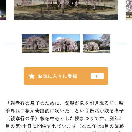
記事
市民がおすすめ！餃
子店
お得なチケット
撮影支援・
MICE
フィルムコミ
お気に入りに登録
ッション
MICE
「親孝行の息子のために、父親が息を引き取る前、時
季外れに桜が奇跡的に咲いた」という逸話が残る孝子
Languag
フォトダウン
（親孝行の子）桜を中心とした桜まつりです。例年4
ロード
e
月の第1土日に開催されています（2025年は3月の最終
パンフレット