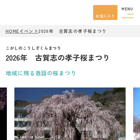
MENU
お気に入り
HOME
イベント
2026年 古賀志の孝子桜まつり
観光案内
特集
餃子
2026年 古賀志の孝子桜まつり
グルメ
観光
スポット
イベント
地域に残る逸話の桜まつり
モデル
コース
宿泊
アクセス
ピックアップ
はじめての宇都宮
宇都宮市民ライター