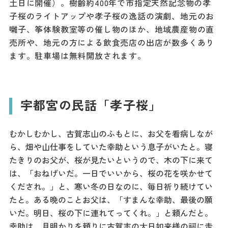
土日に開催）。樹齢約400年で市指定天然記念物の孝
ダウンロード
子桜のライトアップや孝子桜の逸話の演劇、地元のお
囃子、筝体験教室等の催し物のほか、地域農産物の直
お問い合わせ
売所や、地元の方による飲食売店の出店が数多くあり
ます。駐車場は無料開放されます。
宇都宮の民話「孝子桜」
むかしむかし、古賀志山のふもとに、お父を看病しなが
ら、畑や山仕事をしていた幸助という息子がいたと。寝
たきりのお父が、桜が見たいというので、木の下に来て
は、「おねげいだ。一日でいいから、桜の花を咲かせて
くだされ。」と、寒い冬の日なのに、毎日祈り続けてい
たと。ある晩のことお父は、「すまんな幸助、最後の願
いだ。明日、桜の下に連れてってくれ。」と頼んだと。
幸助は、月明かりを頼りに古賀志の大日如来様の祠に走