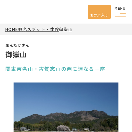
MENU
お気に入り
HOME
観光スポット・体験
御嶽山
観光案内
特集
餃子
御嶽山
グルメ
観光
スポット
イベント
関東百名山・古賀志山の西に連なる一座
モデル
コース
宿泊
アクセス
ピックアップ
はじめての宇都宮
宇都宮市民ライター