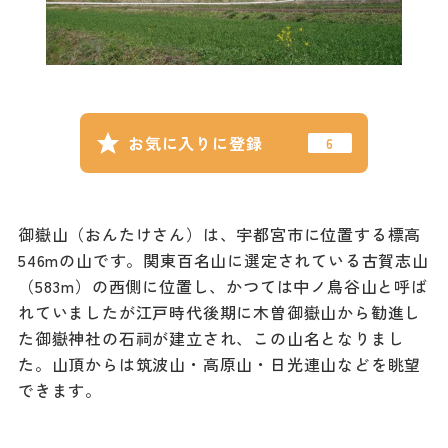
記事
市民がおすすめ！餃
子店
お得なチケット
お気に入りに登録
撮影支援・
MICE
御嶽山（おんたけさん）は、宇都宮市に位置する標高
フィルムコミ
ッション
546mの山です。関東百名山に選定されている古賀志山
（583m）の西側に位置し、かつては中ノ鳥谷山と呼ば
MICE
れていましたが江戸時代後期に木曽御嶽山から勧進し
た御嶽神社の石祠が建立され、この山名となりまし
た。山頂からは筑波山・高原山・日光連山などを眺望
Languag
フォトダウン
できます。
ロード
e
パンフレット