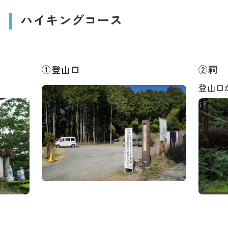
ダウンロード
ハイキングコース
お問い合わせ
①登山口
②祠
登山口