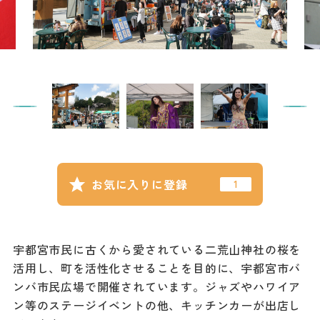
記事
市民がおすすめ！餃
子店
お得なチケット
撮影支援・
MICE
フィルムコミ
お気に入りに登録
ッション
MICE
宇都宮市民に古くから愛されている二荒山神社の桜を
活用し、町を活性化させることを目的に、宇都宮市バ
Languag
フォトダウン
ンバ市民広場で開催されています。ジャズやハワイア
ロード
e
ン等のステージイベントの他、キッチンカーが出店し
パンフレット