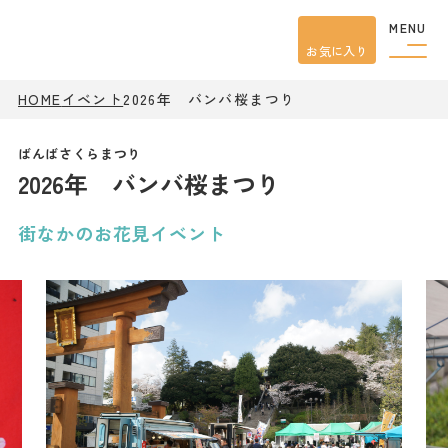
MENU
お気に入り
HOME
イベント
2026年 バンバ桜まつり
観光案内
特集
餃子
2026年 バンバ桜まつり
グルメ
観光
スポット
イベント
街なかのお花見イベント
モデル
コース
宿泊
アクセス
ピックアップ
はじめての宇都宮
宇都宮市民ライター