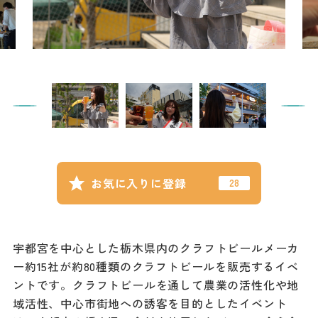
記事
市民がおすすめ！餃
子店
お得なチケット
撮影支援・
MICE
フィルムコミ
お気に入りに登録
ッション
MICE
宇都宮を中心とした栃木県内のクラフトビールメーカ
ー約15社が約80種類のクラフトビールを販売するイベ
Languag
フォトダウン
ントです。クラフトビールを通して農業の活性化や地
ロード
e
域活性、中心市街地への誘客を目的としたイベント
パンフレット