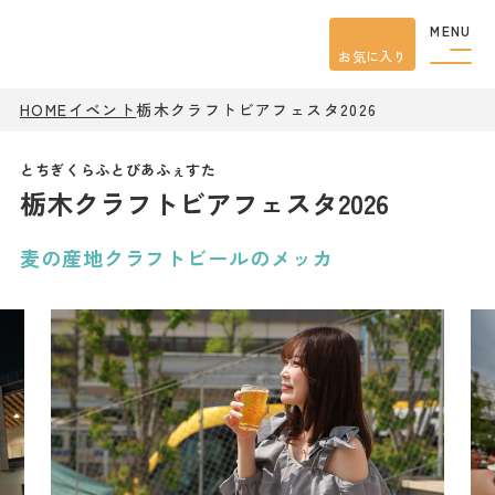
MENU
お気に入り
HOME
イベント
栃木クラフトビアフェスタ2026
観光案内
特集
餃子
栃木クラフトビアフェスタ2026
グルメ
観光
スポット
イベント
麦の産地クラフトビールのメッカ
モデル
コース
宿泊
アクセス
ピックアップ
はじめての宇都宮
宇都宮市民ライター