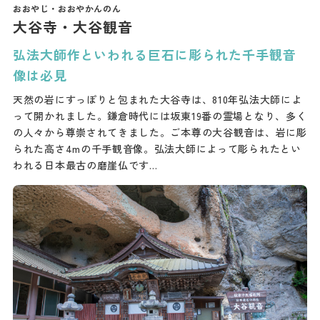
大谷寺・大谷観音
弘法大師作といわれる巨石に彫られた千手観音
像は必見
天然の岩にすっぽりと包まれた大谷寺は、810年弘法大師によ
って開かれました。鎌倉時代には坂東19番の霊場となり、多く
の人々から尊崇されてきました。ご本尊の大谷観音は、岩に彫
られた高さ4mの千手観音像。弘法大師によって彫られたとい
われる日本最古の磨崖仏です…