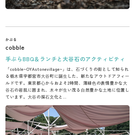
cobble
手ぶらBBQ＆ランチと大谷石のアクティビティ
「cobble~OYAstonevillage~」は、⽯づくりの街として知られ
る栃⽊県宇都宮市⼤⾕町に誕⽣した、新たなアウトドアフィー
ルドです。東京都⼼からおよそ2時間、薄緑⾊の表情豊かな⼤
⾕⽯の岩肌に囲まれ、⽊々が⽣い茂る⾃然豊かな⼟地に位置し
ています。⼤⾕の採⽯⽂化と…