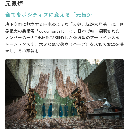
元気炉
全てをポジティブに変える「元気炉」
地下空間に屹立する巨木のような「大谷元気炉六号基」は、世
界最大の美術展「documenta15」に、日本で唯一招聘された
メンバーの一人”栗林氏”が制作した体験型のアートインスタ
レーションです。大きな窯で薬草（ハーブ）を入れてお湯を沸
かし、その蒸気を…