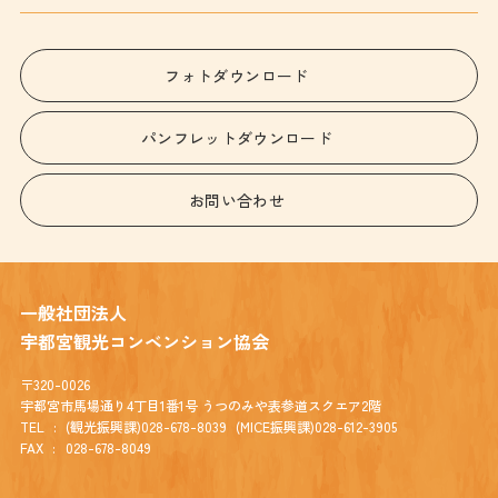
フォトダウンロード
パンフレットダウンロード
お問い合わせ
一般社団法人
宇都宮観光コンベンション協会
〒320-0026
宇都宮市馬場通り4丁目1番1号 うつのみや表参道スクエア2階
TEL
(観光振興課)028-678-8039
(MICE振興課)028-612-3905
FAX
028-678-8049