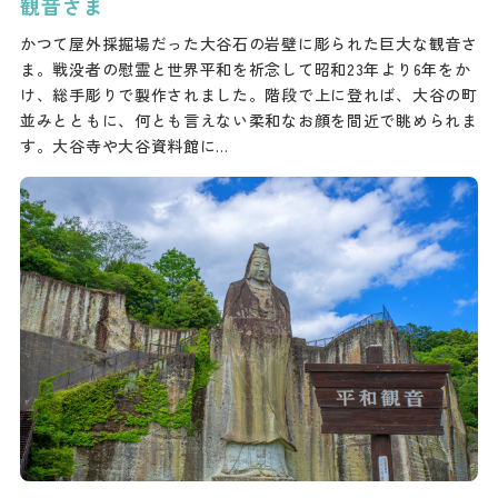
観音さま
かつて屋外採掘場だった大谷石の岩壁に彫られた巨大な観音さ
ま。戦没者の慰霊と世界平和を祈念して昭和23年より6年をか
け、総手彫りで製作されました。階段で上に登れば、大谷の町
並みとともに、何とも言えない柔和なお顔を間近で眺められま
す。大谷寺や大谷資料館に…