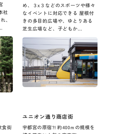
宮
め、３x３などのスポーツや様々
本社
なイベントに対応できる 屋根付
され、
きの多目的広場や、ゆとりある
…
芝生広場など、子どもか…
ユニオン通り商店街
飲食街
宇都宮の原宿?! 約400ｍの規模を