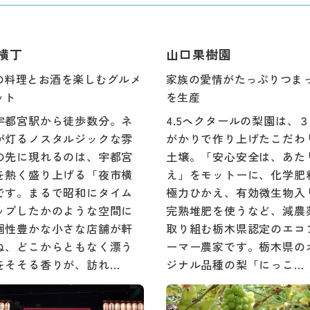
横丁
山口果樹園
の料理とお酒を楽しむグルメ
家族の愛情がたっぷりつま
ット
を生産
宇都宮駅から徒歩数分。ネ
4.5ヘクタールの梨園は、
が灯るノスタルジックな雰
がかりで作り上げたこだわ
の先に現れるのは、宇都宮
土壌。「安心安全は、あた
を熱く盛り上げる「夜市横
え」をモットーに、化学肥
です。まるで昭和にタイム
極力ひかえ、有効微生物入
ップしたかのような空間に
完熟堆肥を使うなど、減農
個性豊かな小さな店舗が軒
取り組む栃木県認定のエコ
ね、どこからともなく漂う
ーマー農家です。栃木県の
をそそる香りが、訪れ…
ジナル品種の梨「にっこ…