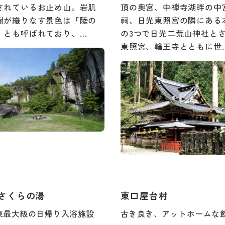
されているお止め山。岩肌
頂の奥宮、中禅寺湖畔の中
樹が織りなす景色は「陸の
祠、日光東照宮の隣にある
」とも呼ばれており、…
の3つで日光二荒山神社と
東照宮、輪王寺とともに世
さくらの湯
東口屋台村
東最大級の日帰り入浴施設
古き良き、アットホームな