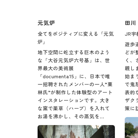
元気炉
田川
全てをポジティブに変える「元気
JR
炉」
遊歩
地下空間に屹立する巨木のよう
どが
な「大谷元気炉六号基」は、世
く、
界最大の美術展
親し
「documenta15」に、日本で唯
始ま
一招聘されたメンバーの一人”栗
で鬼
林氏”が制作した体験型のアート
表的
インスタレーションです。大き
ザク
な窯で薬草（ハーブ）を入れて
策に
お湯を沸かし、その蒸気を…