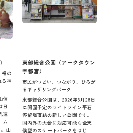
）
東部総合公園（アークタウン
宇都宮）
、福の
れる神
市民がつどい、つながり、ひろが
るギャザリングパーク
山信
東部総合公園は、2026年3月28日
は日
に開園予定のライトライン平石
光連
停留場直結の新しい公園です。
ーム
国内外の大会に対応可能な全天
す。山
候型のスケートパークをはじ