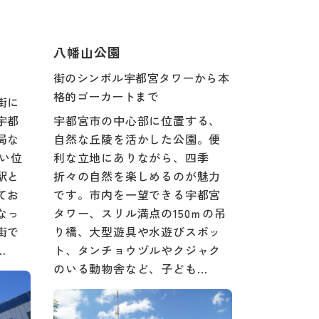
八幡山公園
街のシンボル宇都宮タワーから本
格的ゴーカートまで
街に
宇都
宇都宮市の中心部に位置する、
局な
自然な丘陵を活かした公園。便
近い位
利な立地にありながら、四季
駅と
折々の自然を楽しめるのが魅力
てお
です。市内を一望できる宇都宮
なっ
タワー、スリル満点の150ｍの吊
街で
り橋、大型遊具や水遊びスポッ
…
ト、タンチョウヅルやクジャク
のいる動物舎など、子ども…