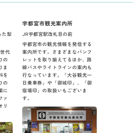
宇都宮市観光案内所
った梨
JR宇都宮駅改札目の前
宇都宮市の観光情報を発信する
３世代
案内所です。さまざまなパンフ
りの
レットを取り揃えてるほか、路
りま
線バスやライトラインの案内も
料を
行なっています。「大谷観光一
りの
日乗車券」や「御城印」、「御
薬に
宿場印」の取扱いもございま
ファ
す。
オリ