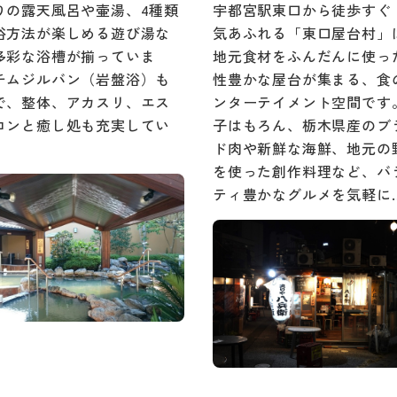
りの露天風呂や壷湯、4種類
宇都宮駅東口から徒歩すぐ
浴方法が楽しめる遊び湯な
気あふれる「東口屋台村」
多彩な浴槽が揃っていま
地元食材をふんだんに使っ
チムジルバン（岩盤浴）も
性豊かな屋台が集まる、食
で、整体、アカスリ、エス
ンターテイメント空間です
ロンと癒し処も充実してい
子はもろん、栃木県産のブ
。
ド肉や新鮮な海鮮、地元の
を使った創作料理など、バ
ティ豊かなグルメを気軽に