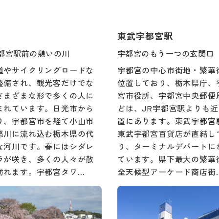
東武宇都宮駅
宇都宮駅前の憩いの川
宇都宮のもう一つの玄関口
道やサイクリングロードな
宇都宮の中心市街地・繁華
整備され、観光客だけでな
位置しており、栃木県庁、
さまざまな形で多くの人に
宮市役所、宇都宮中央郵便
まれています。日光市から
どは、JR宇都宮駅よりも
り、宇都宮市を経て小山市
置にあります。東武宇都宮
怒川に流れ込む栃木県の代
東武宇都宮百貨店が直結し
な河川です。春にはシダレ
り、ターミナルデパートに
ラが咲き、多くの人々が散
ています。県下最大の繁華
訪れます。宇都宮タワ…
全天候型アーケード商店街