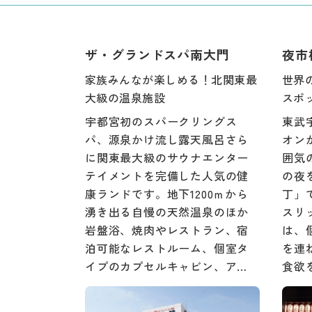
ザ・グランドスパ南大門
夜市
家族みんなが楽しめる！北関東最
世界
大級の温泉施設
スポ
宇都宮初のスパークリングス
東武
パ、源泉かけ流し露天風呂さら
オン
に関東最大級のサウナエンター
囲気
テイメントを完備した人気の健
の夜
康ランドです。地下1200ｍから
丁」
湧き出る自慢の天然温泉のほか
スリ
岩盤浴、焼肉やレストラン、宿
は、
泊可能なレストルーム、個室タ
を連
イプのカプセルキャビン、ア…
食欲