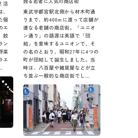
誇る若者に人気の商店街
！活
は、
東武宇都宮駅北側から材木町通
た個
りまで、約400ｍに渡って店舗が
のエ
連なる老舗の商店街。「ユニオ
。餃
ン通り」の語源は英語で「団
ラン
結」を意味するユニオンで、そ
野菜
の名のとおり、昭和27年に4つの
ラエ
町が団結して誕生しました。当
…
時は、八百屋や雑貨屋などが立
ち並ぶ一般的な商店街でし…