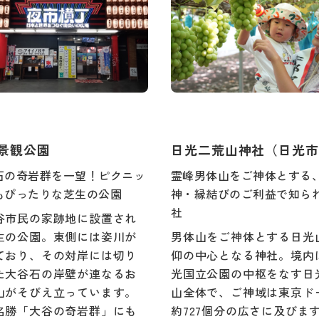
景観公園
日光二荒山神社（日光市
石の奇岩群を一望！ピクニッ
霊峰男体山をご神体とする
もぴったりな芝生の公園
神・縁結びのご利益で知ら
社
谷市民の家跡地に設置され
生の公園。東側には姿川が
男体山をご神体とする日光
ており、その対岸には切り
仰の中心となる神社。境内
た大谷石の岸壁が連なるお
光国立公園の中枢をなす日
山がそびえ立っています。
山全体で、ご神域は東京ド
名勝「大谷の奇岩群」にも
約727個分の広さに及びま