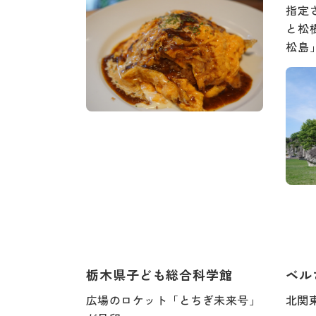
指定
と松
松島
栃木県子ども総合科学館
ベル
広場のロケット「とちぎ未来号」
北関