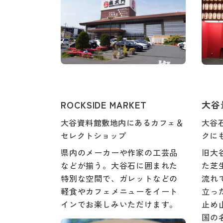
ROCKSIDE MARKET
大谷
大谷資料館敷地内にあるカフェ＆
大谷
セレクトショップ
クに
県内のメーカーや作家の工芸品
旧大
などが揃う。大谷石に囲まれた
た芝
特別な空間で、ガレットなどの
流れ
軽食やカフェメニューをイート
立っ
インでお楽しみいただけます。
止め
国の