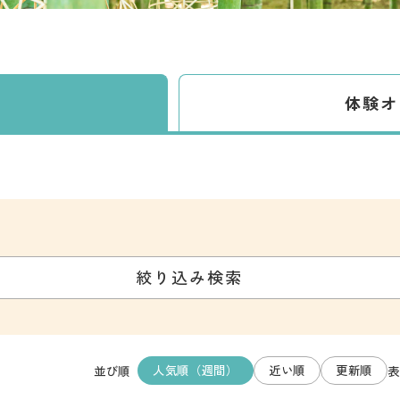
体験
オ
絞り込み検索
人気順（週間）
近い順
更新順
並び順
表