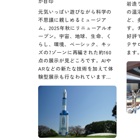
が目印
岩造
元気いっぱい遊びながら科学の
の温
不思議に親しめるミュージア
ど、
ム。2025年秋にリニューアルオ
す。
ープン。宇宙、地球、生命、く
好評
らし、環境、ベーシック、キッ
テサ
ズの7ゾーンに再編された約160
ます
点の展示が見どころです。AIや
ARなどの新たな技術を加えて体
験型展示も行なわれています…