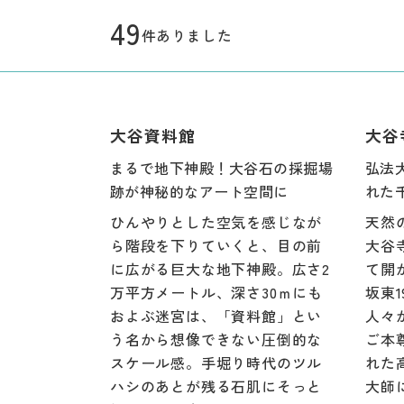
49
件ありました
大谷資料館
大谷
まるで地下神殿！大谷石の採掘場
弘法
跡が神秘的なアート空間に
れた
ひんやりとした空気を感じなが
天然
ら階段を下りていくと、目の前
大谷
に広がる巨大な地下神殿。広さ2
て開
万平方メートル、深さ30ｍにも
坂東
およぶ迷宮は、「資料館」とい
人々
う名から想像できない圧倒的な
ご本
スケール感。手堀り時代のツル
れた
ハシのあとが残る石肌にそっと
大師