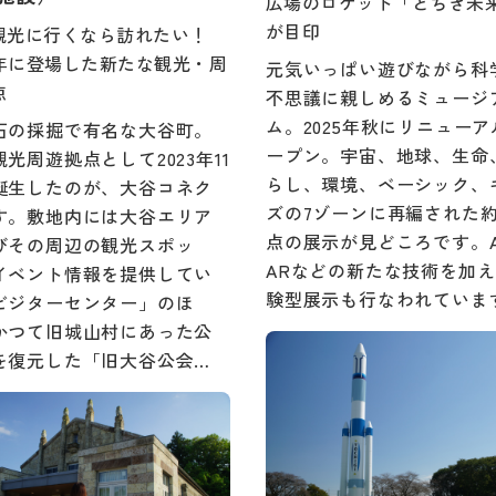
広場のロケット「とちぎ未
が目印
観光に行くなら訪れたい！
23年に登場した新たな観光・周
元気いっぱい遊びながら科
点
不思議に親しめるミュージ
ム。2025年秋にリニューア
石の採掘で有名な大谷町。
ープン。宇宙、地球、生命
光周遊拠点として2023年11
らし、環境、ベーシック、
誕生したのが、大谷コネク
ズの7ゾーンに再編された約1
す。敷地内には大谷エリア
点の展示が見どころです。A
びその周辺の観光スポッ
ARなどの新たな技術を加
イベント情報を提供してい
験型展示も行なわれていま
ビジターセンター」のほ
かつて旧城山村にあった公
を復元した「旧大谷公会…