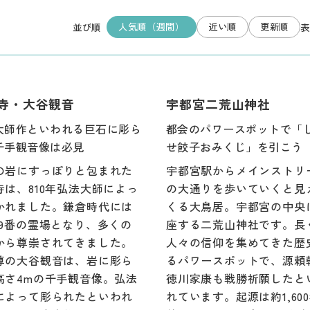
人気順（週間）
近い順
更新順
並び順
表
寺・大谷観音
宇都宮二荒山神社
大師作といわれる巨石に彫ら
都会のパワースポットで「
千手観音像は必見
せ餃子おみくじ」を引こう
の岩にすっぽりと包まれた
宇都宮駅からメインストリ
寺は、810年弘法大師によっ
の大通りを歩いていくと見
かれました。鎌倉時代には
くる大鳥居。宇都宮の中央
19番の霊場となり、多くの
座する二荒山神社です。長
から尊崇されてきました。
人々の信仰を集めてきた歴
尊の大谷観音は、岩に彫ら
るパワースポットで、源頼
高さ4mの千手観音像。弘法
徳川家康も戦勝祈願したと
によって彫られたといわれ
れています。起源は約1,60