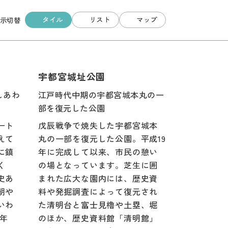
タイル
リスト
マップ
示切替
宇都宮城址公園
しあわ
江戸時代中期の宇都宮城本丸の一
部を復元した公園
ート
戊辰戦争で焼失した宇都宮城本
えて
丸の一部を復元した公園。平成19
に鎮
年に完成して以来、市民の憩い
く
の場となっています。芝生に囲
史あ
まれた広大な園内には、歴史資
朝や
料や発掘調査によって復元され
いわ
た清明台と富士見櫓や土塁、堀
0年
のほか、歴史資料館「清明館」