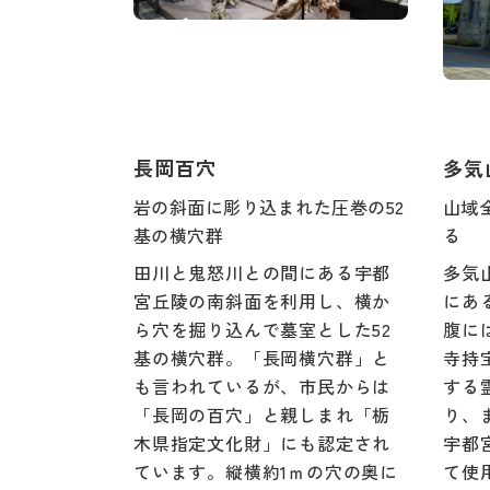
長岡百穴
多気
岩の斜面に彫り込まれた圧巻の52
山域
基の横穴群
る
田川と鬼怒川との間にある宇都
多気
宮丘陵の南斜面を利用し、横か
にあ
ら穴を掘り込んで墓室とした52
腹に
基の横穴群。「長岡横穴群」と
寺持
も言われているが、市民からは
する
「長岡の百穴」と親しまれ「栃
り、
木県指定文化財」にも認定され
宇都
ています。縦横約1ｍの穴の奥に
て使