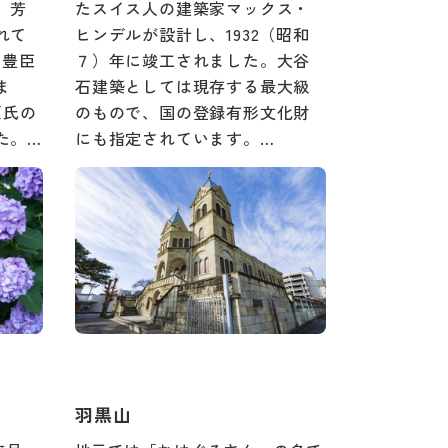
、芳
たスイス人の建築家マックス・
れて
ヒンデルが設計し、1932（昭和
に豊臣
７）年に竣工されました。大谷
ま
石建築としては現存する最大級
原氏の
のもので、国の登録有形文化財
た。…
にも指定されています。…
羽黒山