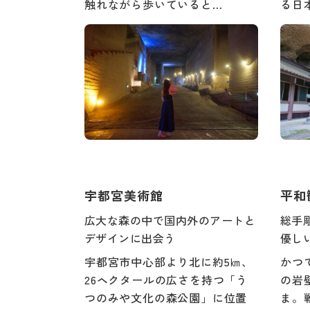
触れながら歩いていると…
る日
宇都宮美術館
平和
広大な森の中で国内外のアートと
総手
デザインに出会う
優し
宇都宮市中心部より北に約5㎞、
かつ
26ヘクタールの広さを持つ「う
の岩
つのみや文化の森公園」に位置
ま。