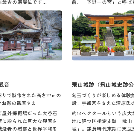
本最古の磨崖仏です…
前、「下野一の宮」と呼ば
観音
飛山城跡（飛山城史跡公
彫りで製作された高さ27ｍの
勾玉づくりが楽しめる体験
いお顔の観音さま
設。宇都宮を支えた清原氏
て屋外採掘場だった大谷石
約14ヘクタールという広大
壁に彫られた巨大な観音さ
地に建つ国指定史跡「飛山
戦没者の慰霊と世界平和を
城」。鎌倉時代末期に天武