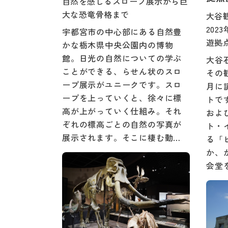
自然を感じるスロープ展示から巨
大な恐竜骨格まで
大谷
20
宇都宮市の中心部にある自然豊
遊拠
かな栃木県中央公園内の博物
館。日光の自然についての学ぶ
大谷
ことができる、らせん状のスロ
その観
ープ展示がユニークです。スロ
月に
ープを上っていくと、徐々に標
トで
高が上がっていく仕組み。それ
およ
ぞれの標高ごとの自然の写真が
ト・
展示されます。そこに棲む動…
る「
か、
会堂