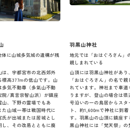
山
羽黒山神社
全体に山城多気城の遺構が残
地元では「おはぐろさん」
親しまれている
山は、宇都宮市の北西郊外
山頂には羽黒山神社があり
る標高377mの低山です。山
「おはぐろさん」の名で親
は多気不動尊（多氣山不動
れています。神社まで車道
宝院/真言宗智山派）が鎮座
りますが、登山の場合は県道
霊山、下野の霊場でもあ
号沿いの一の鳥居からスタ
また山域一帯は戦国時代に
ト、約1,600mで神社に到
宮氏が出城または居城とし
す。羽黒山の山頂に鎮座す
用し、その改易とともに廃
黒山神社には「梵天祭」の