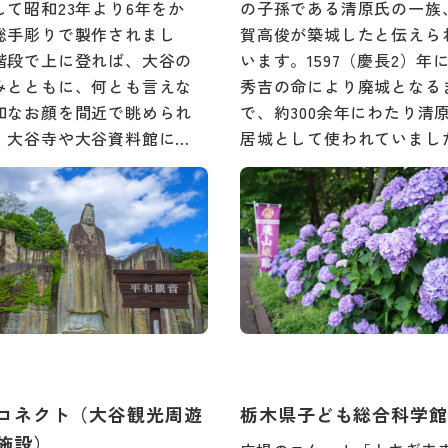
して昭和23年より6年をか
の子孫である清原氏の一族
総手彫りで製作されまし
賀高俊が築城したと伝えら
階段で上に登れば、大谷の
います。1597（慶長2）年
みとともに、何とも言えな
秀吉の命により廃城となる
和なお顔を間近で眺められ
で、約300余年にわたり清
。大谷寺や大谷資料館に…
居城として使われていまし
コネクト（大谷観光周遊
栃木県子ども総合科学館
施設）