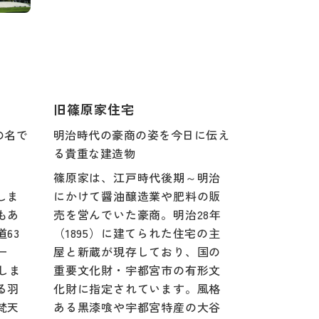
旧篠原家住宅
の名で
明治時代の豪商の姿を今日に伝え
る貴重な建造物
、
篠原家は、江戸時代後期～明治
しま
にかけて醤油醸造業や肥料の販
もあ
売を営んでいた豪商。明治28年
63
（1895）に建てられた住宅の主
ー
屋と新蔵が現存しており、国の
着しま
重要文化財・宇都宮市の有形文
る羽
化財に指定されています。風格
梵天
ある黒漆喰や宇都宮特産の大谷