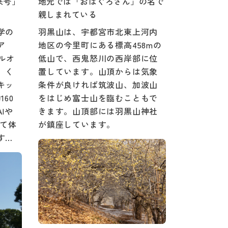
来号」
地元では「おはぐろさん」の名で
親しまれている
学の
羽黒山は、宇都宮市北東上河内
ア
地区の今里町にある標高458mの
ルオ
低山で、西鬼怒川の西岸部に位
、く
置しています。山頂からは気象
キッ
条件が良ければ筑波山、加波山
60
をはじめ富士山を臨むこともで
Iや
きます。山頂部には羽黒山神社
えて体
が鎮座しています。
す…