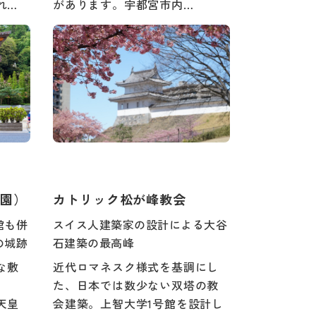
れ…
があります。宇都宮市内…
園）
カトリック松が峰教会
館も併
スイス人建築家の設計による大谷
の城跡
石建築の最高峰
な敷
近代ロマネスク様式を基調にし
た、日本では数少ない双塔の教
天皇
会建築。上智大学1号館を設計し