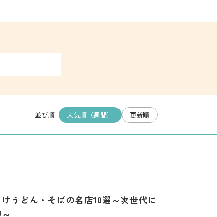
人気順（週間）
更新順
並び順
けうどん・そばの名店10選～次世代に
理～