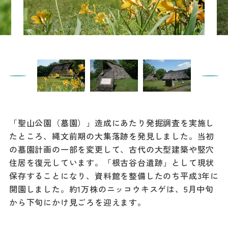
餃子
グルメ
観光スポット
イベント
モデルコース
「聖山公園（墓園）」造成にあたり発掘調査を実施し
宿泊
たところ、縄文前期の大集落跡を発見しました。当初
アクセス
の墓園計画の一部を変更して、古代の大型建築や竪穴
住居を復元しています。「根古谷台遺跡」として現状
保存することになり、資料館を整備したのち平成3年に
Languag
フォトダウン
開園しました。約1万株のニッコウキスゲは、5月中旬
ロード
e
から下旬にかけ見ごろを迎えます。
パンフレット