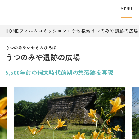
MENU
HOME
フィルムコミッション
ロケ地検索
フィルムコミッショ
うつのみや遺跡の広場
ン
制作者の
方へ
うつのみや遺跡の広場
撮影実績
ロケ地検索
ロケ地巡り
5,500年前の縄文時代前期の集落跡を再現
アクセス
観光案内
特集