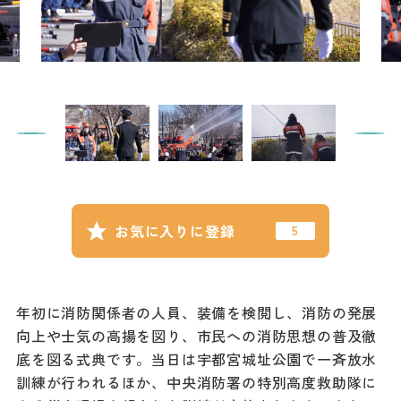
記事
市民がおすすめ！餃
子店
お得なチケット
撮影支援・
MICE
フィルムコミ
お気に入りに登録
ッション
MICE
年初に消防関係者の人員、装備を検閲し、消防の発展
向上や士気の高揚を図り、市民への消防思想の普及徹
Languag
フォトダウン
底を図る式典です。当日は宇都宮城址公園で一斉放水
ロード
e
訓練が行われるほか、中央消防署の特別高度救助隊に
パンフレット