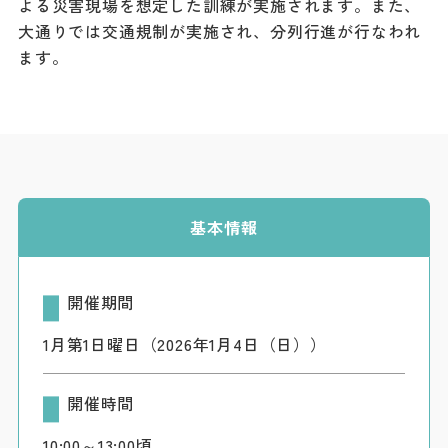
よる災害現場を想定した訓練が実施されます。また、
ダウンロード
大通りでは交通規制が実施され、分列行進が行なわれ
ます。
お問い合わせ
基本情報
開催期間
1月第1日曜日（2026年1月4日（日））
開催時間
10:00～13:00頃