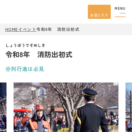
MENU
お気に入り
HOME
イベント
令和8年 消防出初式
観光案内
特集
餃子
令和8年 消防出初式
グルメ
観光
スポット
イベント
分列行進は必見
モデル
コース
宿泊
アクセス
ピックアップ
はじめての宇都宮
宇都宮市民ライター