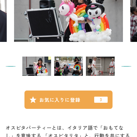
記事
市民がおすすめ！餃
子店
お得なチケット
撮影支援・
MICE
フィルムコミ
ッション
MICE
お気に入りに登録
Languag
フォトダウン
ロード
e
オスピタパーティーとは、イタリア語で「おもてな
し」を意味する 「オスピタリタ」と、行動を共にする
パンフレット