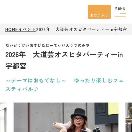
MENU
お気に入り
HOME
イベント
2026年 大道芸オスピタパーティーin宇都宮
観光案内
特集
餃子
2026年 大道芸オスピタパーティーin
グルメ
観光
スポット
宇都宮
イベント
モデル
コース
～テーマはおもてなし～ ゆったり楽しむフェ
宿泊
スティバル♪
アクセス
ピックアップ
はじめての宇都宮
宇都宮市民ライター